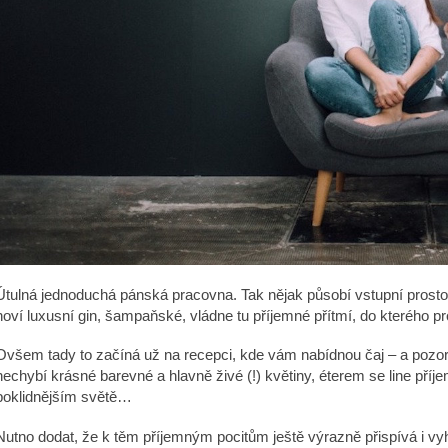
ESSENTÉ JEMNÁ ČISTICÍ PĚNA
ESSENTÉ AKTI
AKNÉ 2 ML
330 Kč
32 Kč
Původně:
64 Kč
Útulná jednoduchá pánská pracovna. Tak nějak působí vstupní prostor
hoví luxusní gin, šampaňské, vládne tu příjemné přítmí, do kterého
Ovšem tady to začíná už na recepci, kde vám nabídnou čaj – a pozor
nechybí krásné barevné a hlavně živé (!) květiny, éterem se line příje
poklidnějším světě…
Nutno dodat, že k těm příjemným pocitům ještě výrazně přispívá i vyh