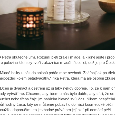
A Petra skutečně umí. Rozumí pleti zralé i mladé, a klidně ještě i prob
že polovinu klientely tvoří zákaznice mladší třiceti let, což je pro Če
„Mladé holky u nás do salonů pořád moc nechodí. Začínají až po třicít
nejpozději kolem pětadvacítky,“ říká Petra, která má ale osobní zkušen
„Dceři je dvanáct a ošetření už si taky někdy dopřeje. To, že k nám c
tady vytváříme. Chceme, aby lidem u nás bylo dobře, aby cítili, že 
buchet nebo třeba čaje jim nabízím hlavně svůj čas. Nikam nespěch
půl hodiny času, kdy se můžeme pobavit o domácí kosmetické péči, př
použila, doporučím, co je vhodné právě pro její pleť při domácí péči…