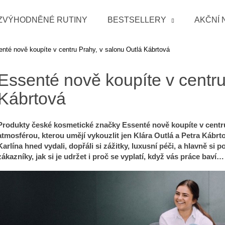
ZVÝHODNĚNÉ RUTINY
BESTSELLERY
AKČNÍ 
nté nově koupíte v centru Prahy, v salonu Outlá Kábrtová
Co potřebujete najít?
Essenté nově koupíte v centru
Kábrtová
HLEDAT
Produkty české kosmetické značky Essenté nově koupíte v cent
atmosférou, kterou umějí vykouzlit jen Klára Outlá a Petra Kábrt
Doporučujeme
Karlína hned vydali, dopřáli si zážitky, luxusní péči, a hlavně si 
zákazníky, jak si je udržet i proč se vyplatí, když vás práce baví…