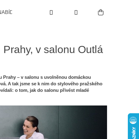
Hledat
Přihlášení
Nákupní koš
NABÍDKA
POUŽITÍ
INDIKACE
PRODUKTO
 Prahy, v salonu Outlá
ru Prahy – v salonu s uvolněnou domáckou
ová. A tak jsme se k nim do stylového pražského
povídali: o tom, jak do salonu přivést mladé
Následující