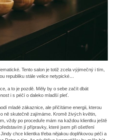
lematické. Tento salon je totiž zcela výjimečný i tím,
skou republiku stále velice netypické…
ce, a to je pozdě. Měly by o sebe začít dbát
ost i s péčí o daleko mladší pleť.
hodí mladé zákaznice, ale přičítáme energii, kterou
se o ně skutečně zajímáme. Kromě živých květin,
ám, vždy po proceduře mám na každou klientku ještě
edstavím jí přípravky, které jsem při ošetření
 Jindy chce klientka třeba nějakou doplňkovou péči a