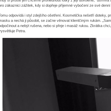
jindy si prostě jen chceme prohlédnout fotky z její dovolené,“ usmív
pro zákaznici zážitek, kdy si dopřeje příjemné vybočení ze své denní
Tomu odpovídá i styl zdejšího ošetření. Kosmetička nešetří doteky, p
masku a nechá ji působit, se začne věnovat klientčiným rukám. „Sa
odpočinout a nebýt rušena, nebo si přeje i masáž rukou. Zkrátka chci
vysvětluje Petra.