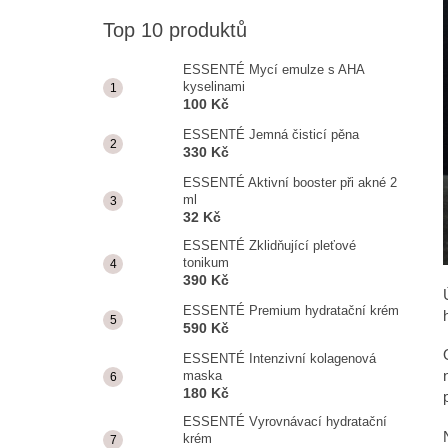
ESSENTÉ MYCÍ EMULZE S AHA
KYSELINAMI
Top 10 produktů
100 Kč
ESSENTÉ Mycí emulze s AHA
kyselinami
100 Kč
ESSENTÉ Jemná čisticí pěna
330 Kč
ESSENTÉ Aktivní booster při akné 2
ml
32 Kč
ESSENTÉ Zklidňující pleťové
tonikum
390 Kč
ESSENTÉ Premium hydratační krém
590 Kč
ESSENTÉ Intenzivní kolagenová
maska
180 Kč
ESSENTÉ Vyrovnávací hydratační
krém