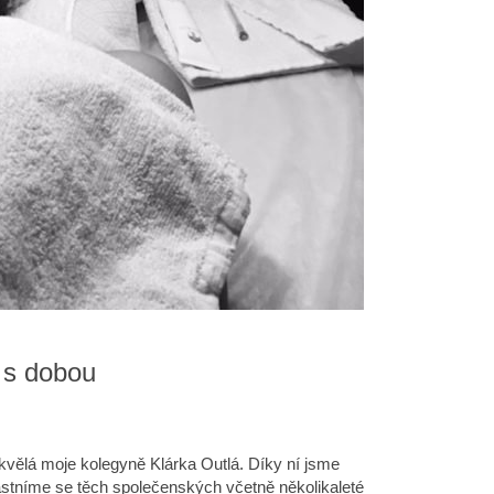
t s dobou
kvělá moje kolegyně Klárka Outlá. Díky ní jsme
účastníme se těch společenských včetně několikaleté