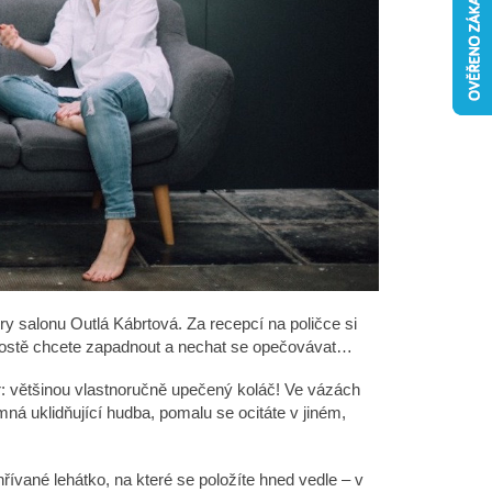
VNÍ BOOSTER PŘI
y salonu Outlá Kábrtová. Za recepcí na poličce si
 prostě chcete zapadnout a nechat se opečovávat…
: většinou vlastnoručně upečený koláč! Ve vázách
mná uklidňující hudba, pomalu se ocitáte v jiném,
řívané lehátko, na které se položíte hned vedle – v