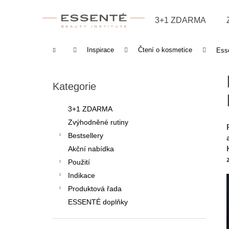
Košík
Přejít na obsah
3+1 ZDARMA
Zpět
Zpět
do
do
Domů
Inspirace
Čtení o kosmetice
Esse
obchodu
obchodu
Postranní panel
Přeskočit kategorie
Kategorie
3+1 ZDARMA
Zvýhodněné rutiny
Bestsellery
Akční nabídka
Použití
Indikace
Produktová řada
ESSENTÉ doplňky