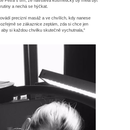
á se Petra s tím, že návštěva kosmetičky by měla být
 rutiny a nechá se hýčkat.
rovádí precizní masáž a ve chvílích, kdy nanese
mozřejmě se zákaznice zeptám, zda si chce jen
, aby si každou chvilku skutečně vychutnala,“