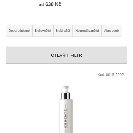
630 Kč
od
a
j
í
Řazení produktů
t
Doporučujeme
Nejlevnější
Nejdražší
Nejprodávanější
Abecedně
?
OTEVŘÍT FILTR
HLEDAT
Výpis produktů
Kód:
0015-200P
D
o
p
o
r
u