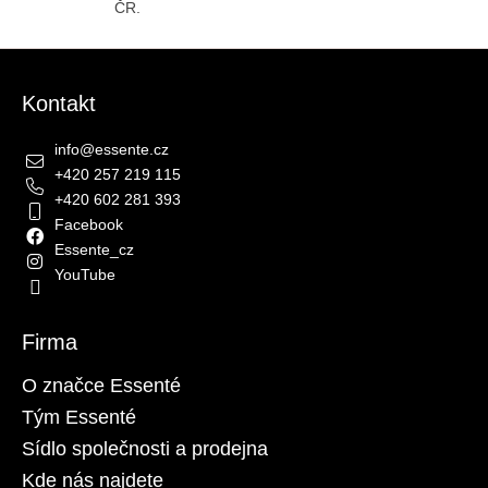
ČR.
Zápatí
Kontakt
info
@
essente.cz
+420 257 219 115
+420 602 281 393
Facebook
Essente_cz
YouTube
Firma
O značce Essenté
Tým Essenté
Sídlo společnosti a prodejna
Kde nás najdete