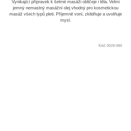
Vynikající přípravek k šetrné masáži obličeje i těla. Velmi
jemný nemastný masážní olej vhodný pro kosmetickou
masáž všech typů pleti. Příjemně voní, zklidňuje a uvolňuje
mysl.
Kód:
0026-080