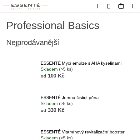
Košík
Přejít na obsah
Hledat
Nákup
M
Přihlášení
Zpět
Zpět
Professional Basics
C
Nejprodávanější
o
p
o
ESSENTÉ Mycí emulze s AHA kyselinami
t
Skladem
(>5 ks)
ř
100 Kč
od
e
b
u
ESSENTÉ Jemná čisticí pěna
Skladem
(>5 ks)
j
330 Kč
od
e
t
e
ESSENTÉ Vitamínový revitalizační booster
Skladem
(>5 ks)
n