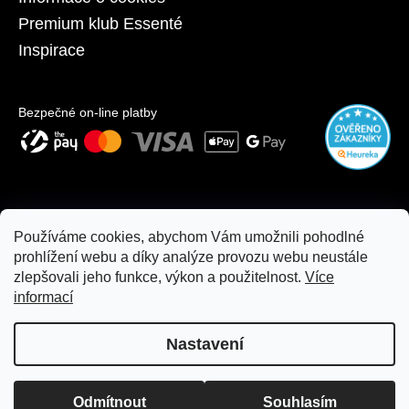
Premium klub Essenté
Inspirace
Bezpečné on-line platby
Používáme cookies, abychom Vám umožnili pohodlné
prohlížení webu a díky analýze provozu webu neustále
zlepšovali jeho funkce, výkon a použitelnost.
Více
informací
Nastavení
Copyright 2026
moje.essente.cz
. Všechna práva vyhrazena.
Z důvodu rekonstrukce je nákup na prodejně a osobní odběr
Odmítnout
Souhlasím
Upravit nastavení cookies