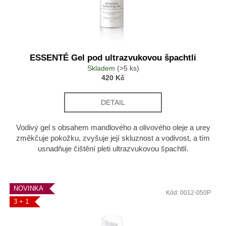
č
u
j
e
m
e
ESSENTÉ Gel pod ultrazvukovou špachtli
Skladem
(>5 ks)
420 Kč
ESSENTÉ
OCHRANNÝ
DETAIL
KRÉM
SPF
50
Vodivý gel s obsahem mandlového a olivového oleje a urey
360
změkčuje pokožku, zvyšuje její skluznost a vodivost, a tím
Kč
usnadňuje čištění pleti ultrazvukovou špachtlí.
NOVINKA
Kód:
0012-050P
3 + 1