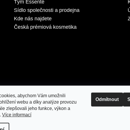
Tým Essenté
Sídlo společnosti a prodejna
Kde nás najdete
Z
Česká prémiová kosmetika
cookies, abychom Vám umožnili
Odmítnout
S
ohlížení webu a díky analýze provozu
le zlepšovali jeho funkce, výkon a
.
Více informací
razena.
Upravit nastavení cookies
ní