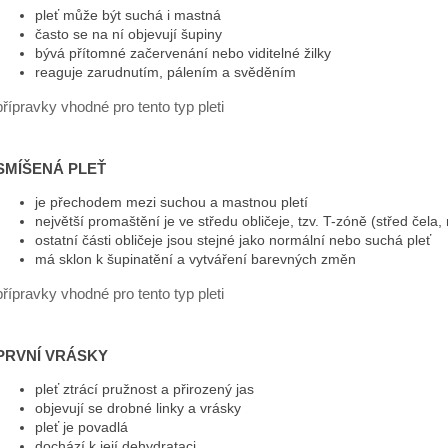
ESSENTÉ JEMNÁ ČISTICÍ PĚNA
ESSENTÉ AKTI
pleť může být suchá i mastná
AKNÉ 2 ML
330 Kč
často se na ní objevují šupiny
32 Kč
bývá přítomné začervenání nebo viditelné žilky
Původně:
64 Kč
reaguje zarudnutím, pálením a svěděním
přípravky vhodné pro tento typ pleti
SMÍŠENÁ PLEŤ
je přechodem mezi suchou a mastnou pletí
největší promaštění je ve středu obličeje, tzv. T-zóně (střed čela,
ostatní části obličeje jsou stejné jako normální nebo suchá pleť
má sklon k šupinatění a vytváření barevných změn
přípravky vhodné pro tento typ pleti
PRVNÍ VRÁSKY
pleť ztrácí pružnost a přirozený jas
objevují se drobné linky a vrásky
pleť je povadlá
dochází k její dehydrataci