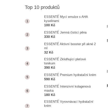
ESSENTÉ MYCÍ EMULZE S AHA
KYSELINAMI
Top 10 produktů
100 Kč
ESSENTÉ Mycí emulze s AHA
kyselinami
100 Kč
ESSENTÉ Jemná čisticí pěna
330 Kč
ESSENTÉ Aktivní booster při akné 2
ml
32 Kč
ESSENTÉ Zklidňující pleťové
tonikum
390 Kč
ESSENTÉ Premium hydratační krém
590 Kč
ESSENTÉ Intenzivní kolagenová
maska
180 Kč
ESSENTÉ Vyrovnávací hydratační
krém