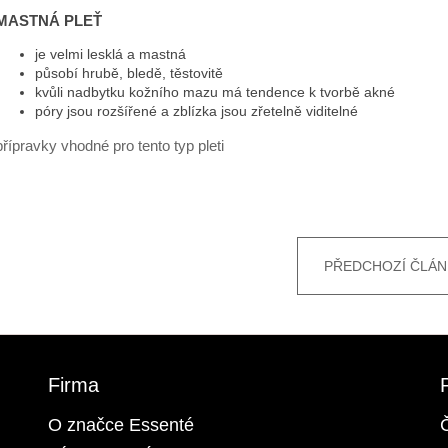
MASTNÁ PLEŤ
je velmi lesklá a mastná
působí hrubě, bledě, těstovitě
kvůli nadbytku kožního mazu má tendence k tvorbě akné
póry jsou rozšířené a zblízka jsou zřetelně viditelné
přípravky vhodné pro tento typ pleti
PŘEDCHOZÍ ČLÁN
Firma
O značce Essenté