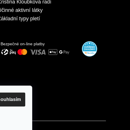
Kristina Kloubková radí
Účinné aktivní látky
ákladní typy pletí
Bezpečné on-line platby
ouhlasím