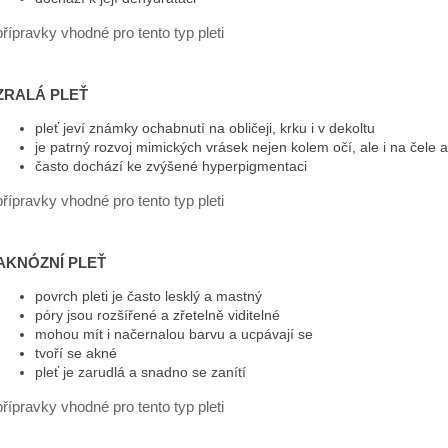
přípravky vhodné pro tento typ pleti
ZRALÁ PLEŤ
pleť jeví známky ochabnutí na obličeji, krku i v dekoltu
je patrný rozvoj mimických vrásek nejen kolem očí, ale i na čele 
často dochází ke zvýšené hyperpigmentaci
přípravky vhodné pro tento typ pleti
AKNÓZNÍ PLEŤ
povrch pleti je často lesklý a mastný
póry jsou rozšířené a zřetelně viditelné
mohou mít i načernalou barvu a ucpávají se
tvoří se akné
pleť je zarudlá a snadno se zanítí
přípravky vhodné pro tento typ pleti