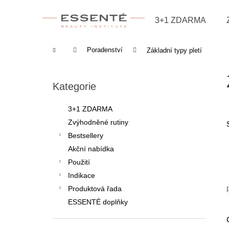
Košík
Přejít na obsah
3+1 ZDARMA
Zpět
Zpět
do
do
Domů
Poradenství
Základní typy pletí
obchodu
obchodu
Postranní panel
Přeskočit kategorie
Kategorie
3+1 ZDARMA
Zvýhodněné rutiny
Bestsellery
Akční nabídka
Použití
Indikace
Produktová řada
ESSENTÉ doplňky