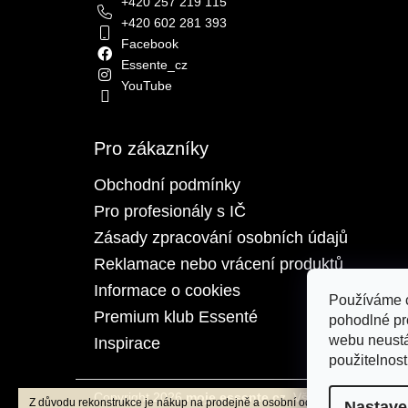
+420 257 219 115
+420 602 281 393
Facebook
Essente_cz
YouTube
Pro zákazníky
Obchodní podmínky
Pro profesionály s IČ
Zásady zpracování osobních údajů
Reklamace nebo vrácení produktů
Informace o cookies
Používáme 
Premium klub Essenté
pohodlné pr
webu neustá
Inspirace
použitelnost
Copyright 2026
moje.essente.cz
. Všechna práva vyh
Z důvodu rekonstrukce je nákup na prodejně a osobní odběr dočasně
Nastave