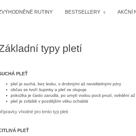
ZVÝHODNĚNÉ RUTINY
BESTSELLERY
AKČNÍ 
Co potřebujete najít?
Základní typy pletí
HLEDAT
SUCHÁ PLEŤ
Doporučujeme
pleť je suchá, bez lesku, s drobnými až neviditelnými póry
občas se tvoří šupinky a pleť se olupuje
pokožka je často zarudlá, po umytí vodou pocit pnutí, svědění až
pleť je zvláště v pozdějším věku ochablá
přípravky vhodné pro tento typ pleti
CITLIVÁ PLEŤ