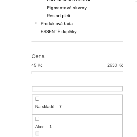
ESSENTÉ MYCÍ EMULZE S AHA
KYSELINAMI
Pigmentové skvrny
100 Kč
Restart pleti
Produktová řada
ESSENTÉ doplňky
Cena
45
Kč
2630
Kč
Na skladě
7
Akce
1