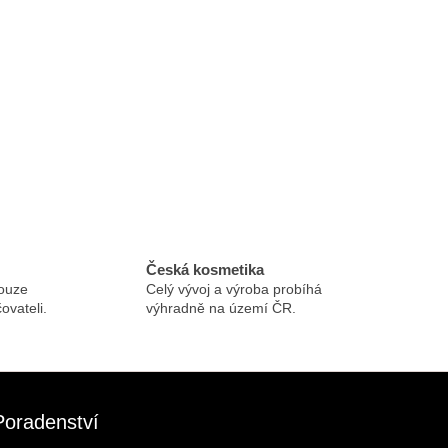
m
ací prvky výpisu
Česká kosmetika
ouze
Celý vývoj a výroba probíhá
ovateli.
výhradně na území ČR.
Poradenství