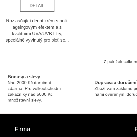
DETAIL
Rozjasňující denní krém s anti-
ageingovým efektem a s
kvalitními UVA/UVB filtry,
speciálně vyvinutý pro pleť se...
7
položek celke
Ovlád
Bonusy a slevy
Doprava a doručení
Nad 2000 Kč doručení
zdarma. Pro velkoobchodní
Zboží vám zašleme p
zákazníky nad 5000 Kč
námi ověřenými doruč
množstevní slevy.
Firma