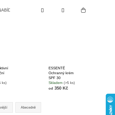
Hledat
Přihlášení
Nákupní koš
NABÍDKA
POUŽITÍ
INDIKACE
PRODUKTO
tivní
ESSENTÉ
ční
Ochranný krém
SPF 30
5 ks)
Skladem
(>5 ks)
350 Kč
od
Následující
nější
Abecedně