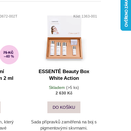
VNÍ BOOSTER PŘI
0672-002T
Kód:
1363-001
75 KČ
–40 %
ní
ESSENTÉ Beauty Box
m 2 ml
White Action
Skladem
(>5 ks)
2 630 Kč
DO KOŠÍKU
m, který
Sada přípravků zaměřená na boj s
mavé
pigmentovými skvrnami.