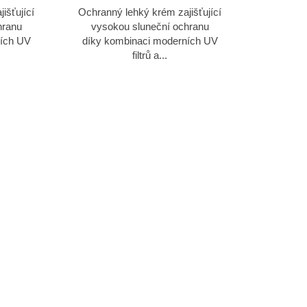
išťující
Ochranný lehký krém zajišťující
hranu
vysokou sluneční ochranu
ních UV
díky kombinaci moderních UV
filtrů a...