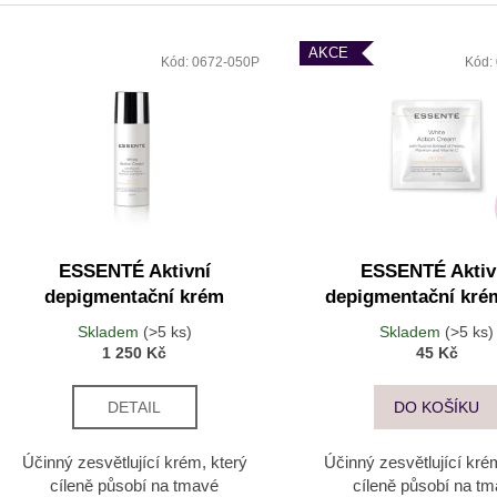
ESSENTÉ JEMNÁ ČISTICÍ PĚNA
ESSENTÉ AKTI
AKNÉ 2 ML
Výpis produktů
330 Kč
AKCE
32 Kč
Kód:
0672-050P
Kód:
Původně:
64 Kč
ESSENTÉ Aktivní
ESSENTÉ Aktiv
depigmentační krém
depigmentační kré
Skladem
(>5 ks)
Skladem
(>5 ks)
1 250 Kč
45 Kč
DETAIL
DO KOŠÍKU
Účinný zesvětlující krém, který
Účinný zesvětlující kré
cíleně působí na tmavé
cíleně působí na t