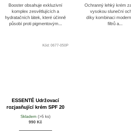
Booster obsahuje exkluzivní
Ochranný lehký krém zaj
komplex zesvětlujících a
vysokou sluneční oc
hydratačních látek, které účinně
díky kombinaci moder
působí proti pigmentovým...
filtrů a...
Kód:
0677-050P
ESSENTÉ Udržovací
rozjasňující krém SPF 20
Skladem
(>5 ks)
990 Kč