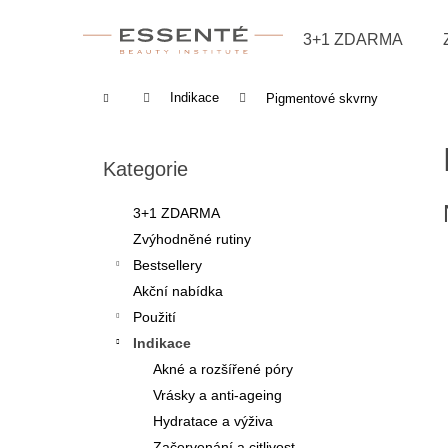
Košík
Přejít na obsah
3+1 ZDARMA
Zpět
Zpět
do
do
Domů
Indikace
Pigmentové skvrny
obchodu
obchodu
Postranní panel
Přeskočit kategorie
Kategorie
3+1 ZDARMA
Zvýhodněné rutiny
Bestsellery
Akční nabídka
Použití
Indikace
Akné a rozšířené póry
Vrásky a anti-ageing
Hydratace a výživa
Začervenání a citlivost