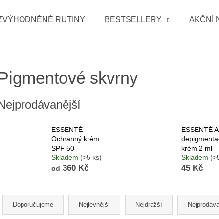
ZVÝHODNĚNÉ RUTINY
BESTSELLERY
AKČNÍ 
Co potřebujete najít?
Pigmentové skvrny
HLEDAT
Nejprodávanější
ESSENTÉ
ESSENTÉ Ak
Doporučujeme
Ochranný krém
depigmenta
SPF 50
krém 2 ml
Skladem
(>5 ks)
Skladem
(>
360 Kč
45 Kč
od
Řazení produktů
Doporučujeme
Nejlevnější
Nejdražší
Nejprodáva