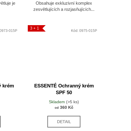
tluje je
Obsahuje exkluzivní komplex
zesvětlujících a rozjasňujících...
3 + 1
0973-015P
Kód:
0975-015P
 krém
ESSENTÉ Ochranný krém
SPF 50
Skladem
(>5 ks)
360 Kč
od
DETAIL