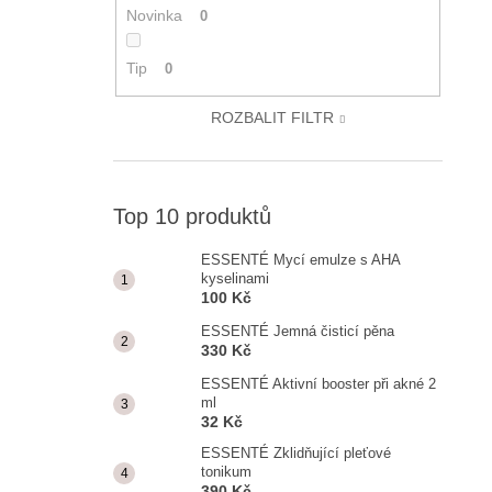
Novinka
0
Tip
0
ROZBALIT FILTR
Top 10 produktů
ESSENTÉ Mycí emulze s AHA
kyselinami
100 Kč
ESSENTÉ Jemná čisticí pěna
330 Kč
ESSENTÉ Aktivní booster při akné 2
ml
32 Kč
ESSENTÉ Zklidňující pleťové
tonikum
390 Kč