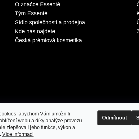
O značce Essenté
Tým Essenté
Sídlo společnosti a prodejna
Kde nás najdete
Z
Česká prémiová kosmetika
cookies, abychom Vám umožnili
Odmítnout
S
ohlížení webu a díky analýze provozu
le zlepšovali jeho funkce, výkon a
.
Více informací