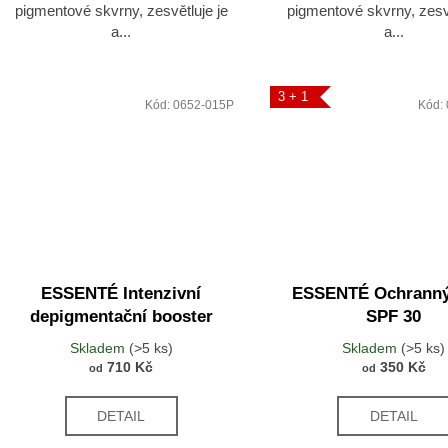
pigmentové skvrny, zesvětluje je
pigmentové skvrny, zesvě
a...
a...
3 + 1
Kód:
0652-015P
Kód:
ESSENTÉ Intenzivní
ESSENTÉ Ochranný
depigmentační booster
SPF 30
Skladem
(>5 ks)
Skladem
(>5 ks)
710 Kč
350 Kč
od
od
DETAIL
DETAIL