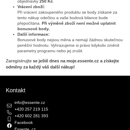
objednávky
250 Kč
.
Vrácení zboží:
Při vrácení zakoupeného produktu se body získané za
tento nákup odečtou a vaše bodová bilance bude
přepočítána.
Při výměně zboží není možné uplatnit
bonusové body.
Další informace:
Bonusové body nejsou měna a nemají žádnou skutečnou
peněžní hodnotu. Vyhrazujeme si právo kdykoliv změnit
parametry programu nebo jej zrušit.
Zaregistrujte
se ještě dnes na moje.essente.cz a získejte
odměny za každý váš další nákup!
Zápatí
Kontakt
info
@
essente.cz
+420 257 219 115
+420 602 281 393
Facebook
Essente_cz