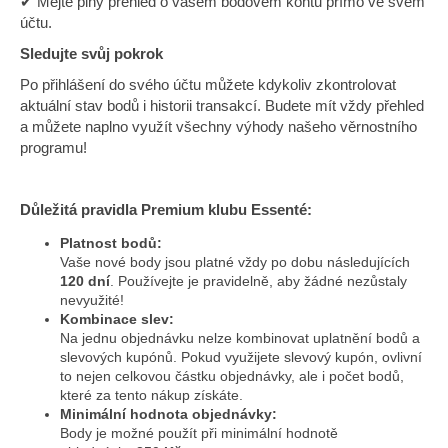
č
✔ Mějte plný přehled o vašem bodovém kontu přímo ve svém
účtu.
u
j
Sledujte svůj pokrok
e
Po přihlášení do svého účtu můžete kdykoliv zkontrolovat
m
aktuální stav bodů i historii transakcí. Budete mít vždy přehled
e
a můžete naplno využít všechny výhody našeho věrnostního
programu!
ESSENTÉ
JEMNÁ
ČISTICÍ
Důležitá pravidla Premium klubu Essenté:
PĚNA
Platnost bodů:
330
Vaše nové body jsou platné vždy po dobu následujících
Kč
120 dní
. Používejte je pravidelně, aby žádné nezůstaly
nevyužité!
Kombinace slev:
Na jednu objednávku nelze kombinovat uplatnění bodů a
slevových kupónů. Pokud využijete slevový kupón, ovlivní
to nejen celkovou částku objednávky, ale i počet bodů,
které za tento nákup získáte.
Minimální hodnota objednávky:
Body je možné použít při minimální hodnotě