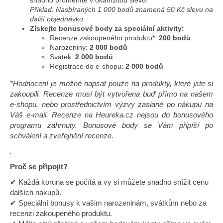
Příklad: Nasbíraných 1 000 bodů znamená 50 Kč slevu na
a
další objednávku.
j
Získejte bonusové body za speciální aktivity:
í
Recenze zakoupeného produktu*:
200 bodů
Narozeniny:
2 000 bodů
t
Svátek:
2 000 bodů
?
Registrace do e-shopu:
2 000 bodů
*Hodnocení je možné napsat pouze na produkty, které jste si
zakoupili. Recenze musí být vytvořena buď přímo na našem
e-shopu, nebo prostřednictvím výzvy zaslané po nákupu na
Váš e-mail. Recenze na Heureka.cz nejsou do bonusového
HLEDAT
programu zahrnuty. Bonusové body se Vám připíší po
schválení a zveřejnění recenze.
.
D
Proč se připojit?
o
p
✔ Každá koruna se počítá a vy si můžete snadno snížit cenu
o
dalších nákupů.
r
✔ Speciální bonusy k vašim narozeninám, svátkům nebo za
u
recenzi zakoupeného produktu.