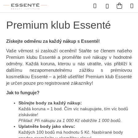
Košík
Přejít na obsah
Hledat
Nákup
M
Přihlášení
Zpět
Zpět
Premium klub Essenté
C
o
Získejte odměnu za každý nákup s Essenté!
p
Vaše věrnost si zaslouží ocenění! Staňte se členem našeho
o
Premium klubu Essenté a proměňte své nákupy v hodnotné
odměny. Každá koruna, kterou u nás utratíte, vás přiblíží k
t
dalšímu nezapomenutelnému zážitku s prémiovou
ř
kosmetikou Essenté – a ještě ušetříte! Premium klub Essenté
e
je určen pouze pro registrované zákazníky!
b
Jak to funguje?
u
Sbírejte body za každý nákup:
j
Každá koruna = 1 bod. Čím víc nakupujete, tím víc bodů
e
získáváte!
t
Příklad: Při nákupu za 1 000 Kč obdržíte 1 000 bodů.
Uplatněte body jako slevu:
e
Každých 100 bodů má hodnotu 5 Kč. Nasbírané body
n
snadno proměníte v okamžitou slevu!