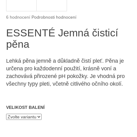
a
j
Průměrné hodnocení produktu je 4,8 z 5 hvězdiček.
6 hodnocení
Podrobnosti hodnocení
í
ESSENTÉ Jemná čisticí
t
?
pěna
Lehká pěna jemně a důkladně čistí pleť. Pěna je
určena pro každodenní použití, krásně voní a
HLEDAT
zachovává přirozené pH pokožky. Je vhodná pro
všechny typy pleti, včetně citlivého očního okolí.
D
o
VELIKOST BALENÍ
p
o
r
u