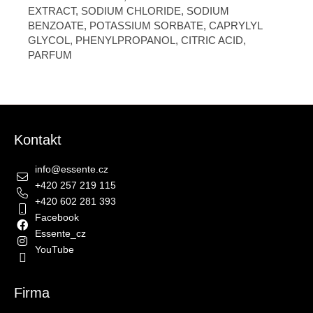
EXTRACT, SODIUM CHLORIDE, SODIUM
BENZOATE, POTASSIUM SORBATE, CAPRYLYL
GLYCOL, PHENYLPROPANOL, CITRIC ACID,
PARFUM
Zápatí
Kontakt
info
@
essente.cz
+420 257 219 115
+420 602 281 393
Facebook
Essente_cz
YouTube
Firma