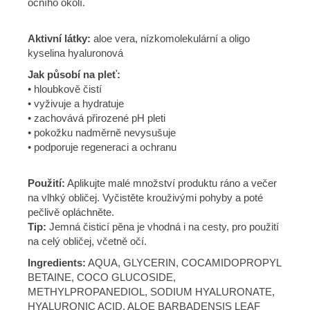
očního okolí.
Aktivní látky:
aloe vera, nízkomolekulární a oligo
kyselina hyaluronová
Jak působí na pleť:
• hloubkově čistí
• vyživuje a hydratuje
• zachovává přirozené pH pleti
• pokožku nadměrně nevysušuje
• podporuje regeneraci a ochranu
Použití:
Aplikujte malé množství produktu ráno a večer
na vlhký obličej. Vyčistěte krouživými pohyby a poté
pečlivě opláchněte.
Tip:
Jemná čisticí pěna je vhodná i na cesty, pro použití
na celý obličej, včetně očí.
Ingredients:
AQUA, GLYCERIN, COCAMIDOPROPYL
BETAINE, COCO GLUCOSIDE,
METHYLPROPANEDIOL, SODIUM HYALURONATE,
HYALURONIC ACID, ALOE BARBADENSIS LEAF