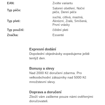
EAN
:
Zvolte variantu
Salonní ošetření, Noční
Typ péče
:
péče, Denní péče
suchá, citlivá, mastná,
Typ pleti
:
Aknózní, Zralá, Smíšená,
První vrásky
Typ použití
:
čištění pleti
Značka
:
Essenté
Expresní dodání
Dopolední objednávky expedujeme ještě
tentýž den.
Bonusy a slevy
Nad 2000 Kč doručení zdarma. Pro
velkoobchodní zákazníky nad 5000 Kč
množstevní slevy.
Doprava a doručení
Zboží vám zašleme pouze námi ověřenými
doručovateli.