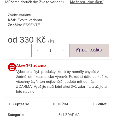
č
Můžeme doručit do:
Zvolte variantu
Možnosti doručení
u
j
Zvolte variantu
e
Kód:
Zvolte variantu
m
Značka:
ESSENTÉ
e
od
330 Kč
/ ks
ESSENTÉ
Měrná cena:
MYCÍ
DO KOŠÍKU
EMULZE
S
AHA
Akce 3+1 zdarma
KYSELINAMI
Vyberte si čtyři produkty, které by neměly chybět v
100
žádné letní kosmetické výbavě. Pokud si dáte do košíku
Kč
všechny čtyři, ten nejlevnější budete mít od nás
ZDARMA!
Využijte naši letní akci 3+1 zdarma a užijte si
léto naplno!
Zeptat se
Hlídat
Sdílet
Kategorie
:
3+1 ZDARMA