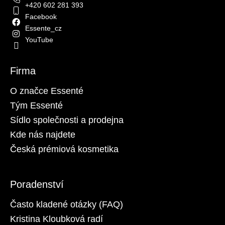
č
+420 602 281 393
u
Facebook
j
Essente_cz
e
YouTube
m
e
Firma
ESSENTÉ
O značce Essenté
AKTIVNÍ
BOOSTER
Tým Essenté
PŘI
Sídlo společnosti a prodejna
AKNÉ
2
Kde nás najdete
ML
Česká prémiová kosmetika
32
Kč
Původně:
64
Poradenství
Kč
Často kladené otázky (FAQ)
Kristina Kloubková radí