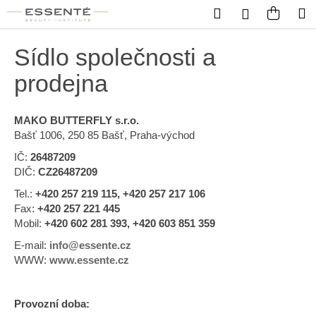
Košík
Přejít na obsah
Hledat
Nákup
M
Přihlášení
Zpět
Zpět
Sídlo společnosti a
C
prodejna
o
p
MAKO BUTTERFLY s.r.o.
o
Bašť 1006, 250 85 Bašť, Praha-východ
t
IČ:
26487209
ř
DIČ:
CZ26487209
e
Tel.:
+420 257 219 115, +420 257 217 106
b
Fax:
+420 257 221 445
u
Mobil:
+420 602 281 393, +420 603 851 359
j
E-mail:
info@essente.cz
e
WWW:
www.essente.cz
t
e
Provozní doba:
n