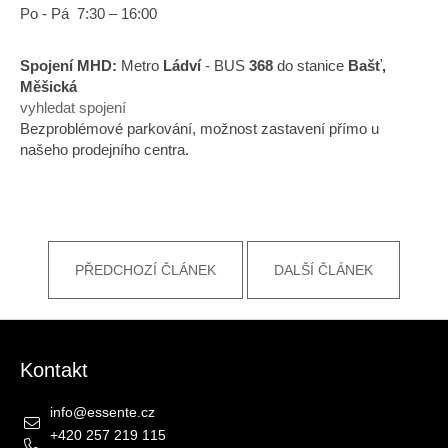
Po - Pá 7:30 – 16:00
a
j
Spojení MHD:
Metro
Ládví
- BUS
368
do stanice
Bašť,
í
Měšická
t
vyhledat spojení
?
Bezproblémové parkování, možnost zastavení přímo u
našeho prodejního centra.
HLEDAT
PŘEDCHOZÍ ČLÁNEK
DALŠÍ ČLÁNEK
D
Zápatí
o
p
Kontakt
o
r
info
@
essente.cz
u
+420 257 219 115