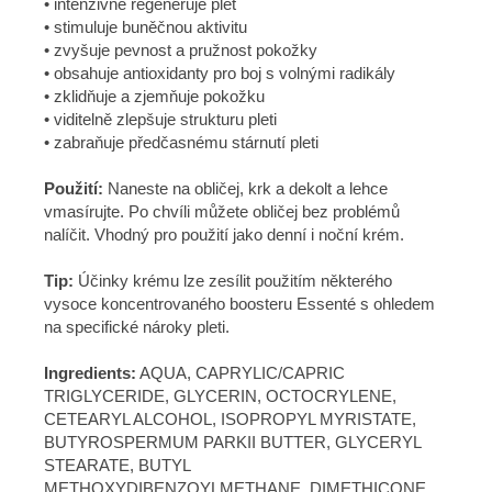
• intenzivně regeneruje pleť
• stimuluje buněčnou aktivitu
• zvyšuje pevnost a pružnost pokožky
• obsahuje antioxidanty pro boj s volnými radikály
• zklidňuje a zjemňuje pokožku
• viditelně zlepšuje strukturu pleti
• zabraňuje předčasnému stárnutí pleti
Použití:
Naneste na obličej, krk a dekolt a lehce
vmasírujte. Po chvíli můžete obličej bez problémů
nalíčit. Vhodný pro použití jako denní i noční krém.
Tip:
Účinky krému lze zesílit použitím některého
vysoce koncentrovaného boosteru Essenté s ohledem
na specifické nároky pleti.
Ingredients:
AQUA, CAPRYLIC/CAPRIC
TRIGLYCERIDE, GLYCERIN, OCTOCRYLENE,
CETEARYL ALCOHOL, ISOPROPYL MYRISTATE,
BUTYROSPERMUM PARKII BUTTER, GLYCERYL
STEARATE, BUTYL
METHOXYDIBENZOYLMETHANE, DIMETHICONE,