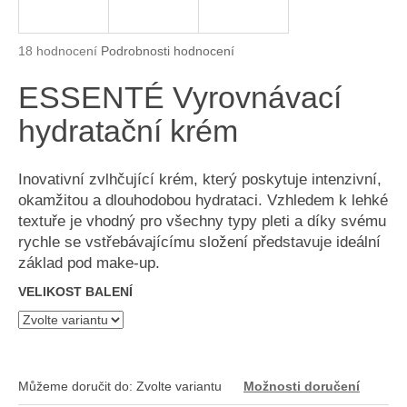
a
j
Průměrné hodnocení produktu je 5,0 z 5 hvězdiček.
18 hodnocení
Podrobnosti hodnocení
í
ESSENTÉ Vyrovnávací
t
?
hydratační krém
Inovativní zvlhčující krém, který poskytuje intenzivní,
okamžitou a dlouhodobou hydrataci. Vzhledem k lehké
HLEDAT
textuře je vhodný pro všechny typy pleti a díky svému
rychle se vstřebávajícímu složení představuje ideální
základ pod make-up.
D
VELIKOST BALENÍ
o
p
o
r
Můžeme doručit do:
Zvolte variantu
Možnosti doručení
u