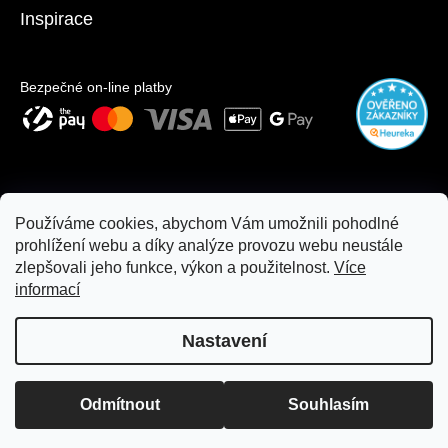
Inspirace
Bezpečné on-line platby
Používáme cookies, abychom Vám umožnili pohodlné
prohlížení webu a díky analýze provozu webu neustále
zlepšovali jeho funkce, výkon a použitelnost.
Více
informací
Nastavení
Copyright 2026
moje.essente.cz
. Všechna práva vyhrazena.
Z důvodu rekonstrukce je nákup na prodejně a osobní odběr
Odmítnout
Souhlasím
Upravit nastavení cookies
dočasně pozastaven. Náš e-shop je Vám i nadále plně k dispozici.