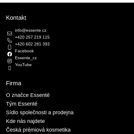
Zápatí
Kontakt
info
@
essente.cz
+420 257 219 115
+420 602 281 393
Facebook
Essente_cz
YouTube
Firma
O značce Essenté
Tým Essenté
Sídlo společnosti a prodejna
Kde nás najdete
Česká prémiová kosmetika