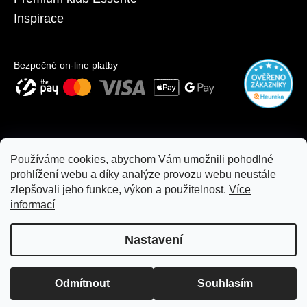
Inspirace
Bezpečné on-line platby
Používáme cookies, abychom Vám umožnili pohodlné
prohlížení webu a díky analýze provozu webu neustále
zlepšovali jeho funkce, výkon a použitelnost.
Více
informací
Nastavení
Copyright 2026
moje.essente.cz
. Všechna práva vyhrazena.
Z důvodu rekonstrukce je nákup na prodejně a osobní odběr
Odmítnout
Souhlasím
Upravit nastavení cookies
dočasně pozastaven. Náš e-shop je Vám i nadále plně k dispozici.