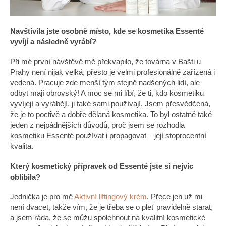
Navštívila jste osobně místo, kde se kosmetika Essenté
vyvíjí a následně vyrábí?
Při mé první návštěvě mě překvapilo, že továrna v Bašti u
Prahy není nijak velká, přesto je velmi profesionálně zařízená i
vedená. Pracuje zde menší tým stejně nadšených lidí, ale
odbyt mají obrovský! A moc se mi líbí, že ti, kdo kosmetiku
vyvíjejí a vyrábějí, ji také sami používají. Jsem přesvědčená,
že je to poctivě a dobře dělaná kosmetika. To byl ostatně také
jeden z nejpádnějších důvodů, proč jsem se rozhodla
kosmetiku Essenté používat i propagovat – její stoprocentní
kvalita.
Který kosmetický přípravek od Essenté jste si nejvíc
oblíbila?
Jednička je pro mě
Aktivní liftingový krém
. Přece jen už mi
není dvacet, takže vím, že je třeba se o pleť pravidelně starat,
a jsem ráda, že se můžu spolehnout na kvalitní kosmetické