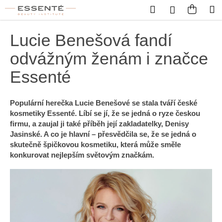
Košík
Přejít na obsah
Hledat
Nákup
M
Přihlášení
Zpět
Zpět
Lucie Benešová fandí
C
odvážným ženám i značce
o
Essenté
p
o
Populární herečka Lucie Benešové se stala tváří české
t
kosmetiky Essenté. Líbí se jí, že se jedná o ryze českou
ř
firmu, a zaujal ji také příběh její zakladatelky, Denisy
e
Jasinské. A co je hlavní – přesvědčila se, že se jedná o
b
skutečně špičkovou kosmetiku, která může směle
konkurovat nejlepším světovým značkám.
u
j
e
t
e
n