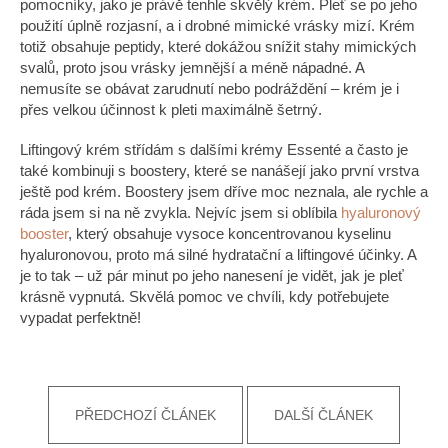
pomocníky, jako je právě tenhle skvělý krém. Pleť se po jeho
použití úplně rozjasní, a i drobné mimické vrásky mizí. Krém
totiž obsahuje peptidy, které dokážou snížit stahy mimických
svalů, proto jsou vrásky jemnější a méně nápadné. A
nemusíte se obávat zarudnutí nebo podráždění – krém je i
přes velkou účinnost k pleti maximálně šetrný.
Liftingový krém střídám s dalšími krémy Essenté a často je
také kombinuji s boostery, které se nanášejí jako první vrstva
ještě pod krém. Boostery jsem dříve moc neznala, ale rychle a
ráda jsem si na ně zvykla. Nejvíc jsem si oblíbila
hyaluronový
booster
, který obsahuje vysoce koncentrovanou kyselinu
hyaluronovou, proto má silné hydratační a liftingové účinky. A
je to tak – už pár minut po jeho nanesení je vidět, jak je pleť
krásně vypnutá. Skvělá pomoc ve chvíli, kdy potřebujete
vypadat perfektně!
PŘEDCHOZÍ ČLÁNEK
DALŠÍ ČLÁNEK