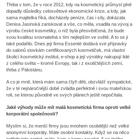
č
Třeba v tom, že v roce 2012, kdy na kosmetický průmysl plně
u
dopadly důsledky celosvětové ekonomické krize, a kdy, jak
j
sama majitelka říká, docházely peníze, čas i síly, dokázala
e
Denisa Jasinská zariskovat a vše, co měla, vsadila na vývoj a
m
výrobu české kosmetiky, o níž byla přesvědčená, že bude
e
svou kvalitou srovnatelná s tím nejlepším ve světě. A to se jí
také podařilo. Dnes její firma Essenté dodává své přípravky
do salonů stovkám certifikovaných kosmetiček, má vlastní
ESSENTÉ
školicí kosmetický institut, e-shop a její výrobky nakupují lidé
JEMNÁ
z celého světa – kromě Evropy, tak i z exotičtějších zemí,
ČISTICÍ
PĚNA
třeba z Pákistánu.
330
A co je mně, která mám sama čtyři děti, obzvlášť sympatické,
Kč
že v té nejnáročnější době zvládla perfektně i svou mateřskou
roli, se kterou původně ve svých plánech ještě nepočítala.
Jaké výhody může mít malá kosmetická firma oproti velké
korporátní společnosti?
Myslím si, že menší firmy jsou mnohem osobitější než velké
anonymní korporáty. Máte osobní kontakty. Když se na něco
potřebujete zeptat, máte, kam a komu zavolat. A co jiného