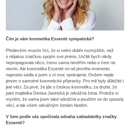
a
j
í
t
?
Čím je vám kosmetika Essenté sympatická?
Především musím říct, že si velmi dobře rozmýšlím, než
s nějakou značkou spojím své jméno. Určitě bych nikdy
nepropagovala něco, čemu sama nevěřím nebo o čem nic
HLEDAT
nevím. Ale kosmetika Essenté mi od prvního momentu
naprosto sedla a jsem s ní moc spokojená. Ovšem nejde
jenom o samotné kosmetické přípravky. Pro mě byly důležité i
jiné věci. Za prvé, že jde o českou kosmetiku, za druhé, že
D
paní majitelka Denisa Jasinská je odvážná žena. Protože si
o
myslím, že sama jsem také odvážná a pouštím se do spousty
p
věcí, a tak všem odvážným ženám fandím.
o
V čem podle vás spočívala odvaha zakladatelky značky
r
Essenté?
u