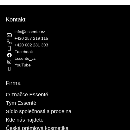
Zápatí
Kontakt
info
@
essente.cz
+420 257 219 115
+420 602 281 393
Facebook
Essente_cz
YouTube
Firma
O značce Essenté
Tým Essenté
Sídlo společnosti a prodejna
Kde nás najdete
Česká prémiová kosmetika