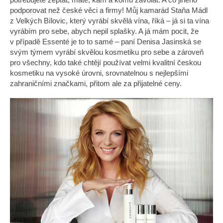
podporovat než české věci a firmy! Můj kamarád Staňa Mádl
z Velkých Bílovic, který vyrábí skvělá vína, říká – já si ta vína
vyrábím pro sebe, abych nepil splašky. A já mám pocit, že
v případě Essenté je to to samé – paní Denisa Jasinská se
svým týmem vyrábí skvělou kosmetiku pro sebe a zároveň
pro všechny, kdo také chtějí používat velmi kvalitní českou
kosmetiku na vysoké úrovni, srovnatelnou s nejlepšími
zahraničními značkami, přitom ale za přijatelné ceny.