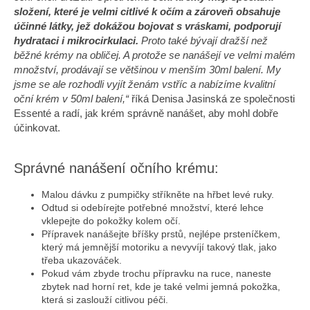
složení, které je velmi citlivé k očím a zároveň obsahuje
účinné látky, jež dokážou bojovat s vráskami, podporují
hydrataci i mikrocirkulaci.
Proto také bývají dražší než
běžné krémy na obličej. A protože se nanášejí ve velmi malém
množství, prodávají se většinou v menším 30ml balení. My
jsme se ale rozhodli vyjít ženám vstříc a nabízíme kvalitní
oční krém v 50ml balení,“
říká Denisa Jasinská ze společnosti
Essenté a radí, jak krém správně nanášet, aby mohl dobře
účinkovat.
Správné nanášení očního krému:
Malou dávku z pumpičky stříkněte na hřbet levé ruky.
Odtud si odebírejte potřebné množství, které lehce
vklepejte do pokožky kolem očí.
Přípravek nanášejte bříšky prstů, nejlépe prsteníčkem,
který má jemnější motoriku a nevyvíjí takový tlak, jako
třeba ukazováček.
Pokud vám zbyde trochu přípravku na ruce, naneste
zbytek nad horní ret, kde je také velmi jemná pokožka,
která si zaslouží citlivou péči.