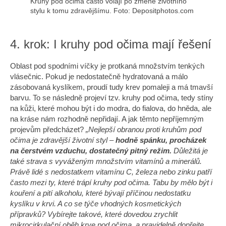
Kruhy pod očima často volají po změně životního
stylu k tomu zdravějšímu. Foto: Depositphotos.com
4. krok: I kruhy pod očima mají řešení
Oblast pod spodními víčky je protkaná množstvím tenkých
vlásečnic. Pokud je nedostatečně hydratovaná a málo
zásobovaná kyslíkem, proudí tudy krev pomaleji a má tmavší
barvu. To se následně projeví tzv. kruhy pod očima, tedy stíny
na kůži, které mohou být i do modra, do fialova, do hněda, ale
na kráse nám rozhodně nepřidají. A jak těmto nepříjemným
projevům předcházet?
„Nejlepší obranou proti kruhům pod
očima je zdravější životní styl –
hodně spánku, procházek
na čerstvém vzduchu, dostatečný pitný režim.
Důležitá je
také strava s vyváženým množstvím vitamínů a minerálů.
Právě lidé s nedostatkem vitamínu C, železa nebo zinku patří
často mezi ty, které trápí kruhy pod očima. Tabu by mělo být i
kouření a pití alkoholu, které bývají příčinou nedostatku
kyslíku v krvi. A co se týče vhodných kosmetických
přípravků? Vybírejte takové, které dovedou zrychlit
mikrocirkulační oběh krve pod očima, a pravidelně dopřejte