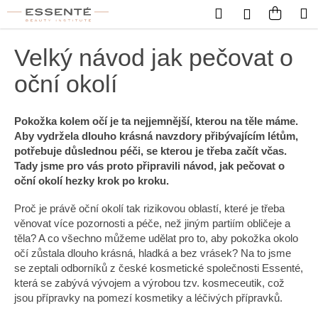
Košík
Přejít na obsah
Hledat
Nákup
M
Přihlášení
Zpět
Zpět
Velký návod jak pečovat o
C
oční okolí
o
p
Pokožka kolem očí je ta nejjemnější, kterou na těle máme.
o
Aby vydržela dlouho krásná navzdory přibývajícím létům,
t
potřebuje důslednou péči, se kterou je třeba začít včas.
Tady jsme pro vás proto připravili návod, jak pečovat o
ř
oční okolí hezky krok po kroku.
e
b
Proč je právě oční okolí tak rizikovou oblastí, které je třeba
u
věnovat více pozornosti a péče, než jiným partiím obličeje a
těla? A co všechno můžeme udělat pro to, aby pokožka okolo
j
očí zůstala dlouho krásná, hladká a bez vrásek? Na to jsme
e
se zeptali odborníků z české kosmetické společnosti Essenté,
t
která se zabývá vývojem a výrobou tzv. kosmeceutik, což
e
jsou přípravky na pomezí kosmetiky a léčivých přípravků.
n