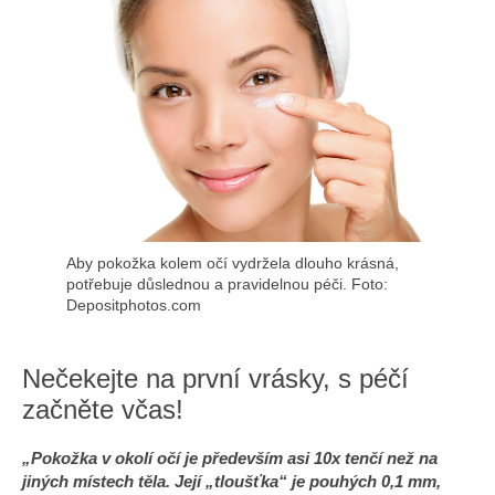
a
j
í
t
?
HLEDAT
Aby pokožka kolem očí vydržela dlouho krásná,
potřebuje důslednou a pravidelnou péči. Foto:
Depositphotos.com
D
Nečekejte na první vrásky, s péčí
o
p
začněte včas!
o
r
„Pokožka v okolí očí je především asi 10x tenčí než na
u
jiných místech těla. Její „tloušťka“ je pouhých 0,1 mm,