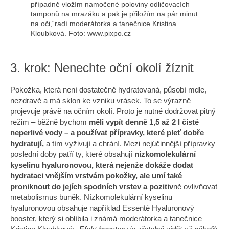
případně vložím namočené poloviny odličovacích
tamponů na mrazáku a pak je přiložím na pár minut
na oči,“radí moderátorka a tanečnice Kristina
Kloubková. Foto: www.pixpo.cz
3. krok: Nenechte oční okolí žíznit
Pokožka, která není dostatečně hydratovaná, působí mdle,
nezdravě a má sklon ke vzniku vrásek. To se výrazně
projevuje právě na očním okolí. Proto je nutné dodržovat pitný
režim – běžně bychom
měli vypít denně 1,5 až 2 l čisté
neperlivé vody
– a používat přípravky, které pleť dobře
hydratují,
a tím vyživují a chrání. Mezi nejúčinnější přípravky
poslední doby patří ty, které obsahují
nízkomolekulární
kyselinu hyaluronovou, která nejenže dokáže dodat
hydrataci vnějším vrstvám pokožky, ale umí také
proniknout do jejích spodních vrstev a pozitiv
ně ovlivňovat
metabolismus buněk. Nízkomolekulární kyselinu
hyaluronovou obsahuje například Essenté Hyaluronový
booster
, který si oblíbila i známá moderátorka a tanečnice