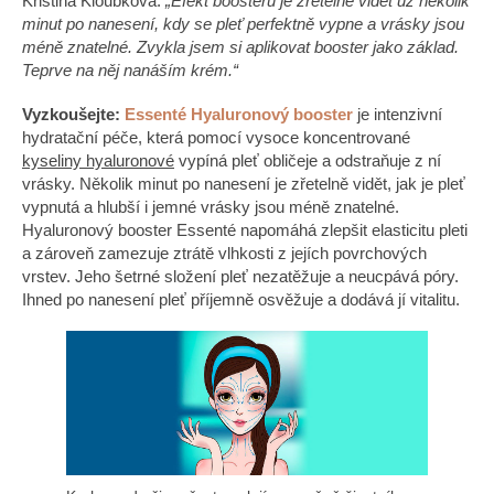
Kristina Kloubková:
„Efekt boosteru je zřetelně vidět už několik
minut po nanesení, kdy se pleť perfektně vypne a vrásky jsou
méně znatelné. Zvykla jsem si aplikovat booster jako základ.
Teprve na něj nanáším krém.“
Vyzkoušejte:
Essenté Hyaluronový booster
je intenzivní
hydratační péče, která pomocí vysoce koncentrované
kyseliny hyaluronové
vypíná pleť obličeje a odstraňuje z ní
vrásky. Několik minut po nanesení je zřetelně vidět, jak je pleť
vypnutá a hlubší i jemné vrásky jsou méně znatelné.
Hyaluronový booster Essenté napomáhá zlepšit elasticitu pleti
a zároveň zamezuje ztrátě vlhkosti z jejích povrchových
vrstev. Jeho šetrné složení pleť nezatěžuje a neucpává póry.
Ihned po nanesení pleť příjemně osvěžuje a dodává jí vitalitu.