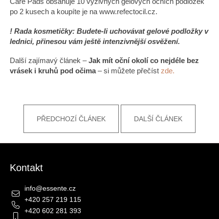
Care Pads obsahuje 10 výživných gelových očních podložek
po 2 kusech a koupíte je na www.refectocil.cz.
! Rada kosmetičky: Budete-li uchovávat gelové podložky v
lednici, přinesou vám ještě intenzivnější osvěžení.
Další zajímavý článek –
Jak mít oční okolí co nejdéle bez
vrásek i kruhů pod očima
– si můžete přečíst
zde.
PŘEDCHOZÍ ČLÁNEK
DALŠÍ ČLÁNEK
Zápatí
Kontakt
info
@
essente.cz
+420 257 219 115
+420 602 281 393