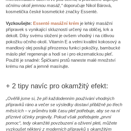
očnímu okolí jemnou masáž,“
doporučuje Nikol Bárová,
kosmetička české kosmetické značky Essenté.
Vyzkoušejte:
Essenté masážní krém
je lehký masážní
přípravek s vynikající skluzností určený na obličej, krk a
dekolt. Díky svému složení je ovšem vhodný i na citlivou
pokožku očního okolí. Vitamín E a velmi kvalitní kokosový a
mandlový olej posilují přirozenou funkci pokožky, bambucké
máslo pleť regeneruje a hodí se i pro ekzematickou pleť.
Použití je snadné: Špičkami prstů naneste malé množství
krému na pleť a jemně masírujte.
+ 2 tipy navíc pro okamžitý efekt:
„Ověřili jsme si, že při každodenním používání vhodných
přípravků ráno a večer se výsledky dostaví přibližně po třech
měsících – v průměru tolik času pleť potřebuje, aby se na ní
příznivé účinky projevily. Pokud však potřebujete „první
pomoc“, tedy okamžité povzbuzení a oživení pleti, můžete
vyzkoušet některý z moderních přípravků s okamžitým