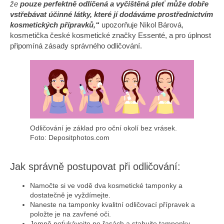
že
pouze perfektně odlíčená a vyčištěná pleť může dobře
vstřebávat účinné látky, které jí dodáváme prostřednictvím
kosmetických přípravků,“
upozorňuje Nikol Bárová,
kosmetička české kosmetické značky Essenté, a pro úplnost
připomíná zásady správného odličování.
Odličování je základ pro oční okolí bez vrásek.
Foto: Depositphotos.com
Jak správně postupovat při odličování:
Namočte si ve vodě dva kosmetické tamponky a
dostatečně je vyždímejte.
Naneste na tamponky kvalitní odličovací přípravek a
položte je na zavřené oči.
Jemně poťukávejte po řasách a stahujte tamponky