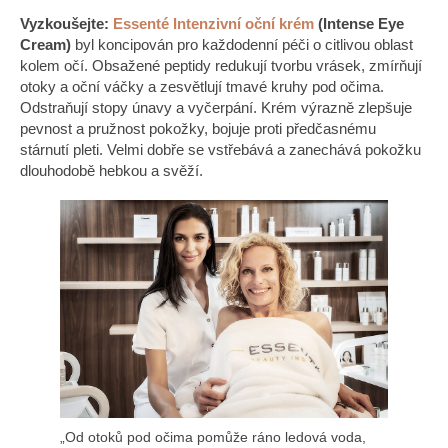
Vyzkoušejte:
Essenté Intenzivní oční krém
(Intense Eye
Cream)
byl koncipován pro každodenní péči o citlivou oblast
kolem očí. Obsažené peptidy redukují tvorbu vrásek, zmírňují
otoky a oční váčky a zesvětlují tmavé kruhy pod očima.
Odstraňují stopy únavy a vyčerpání. Krém výrazně zlepšuje
pevnost a pružnost pokožky, bojuje proti předčasnému
stárnutí pleti. Velmi dobře se vstřebává a zanechává pokožku
dlouhodobě hebkou a svěží.
„Od otoků pod očima pomůže ráno ledová voda,