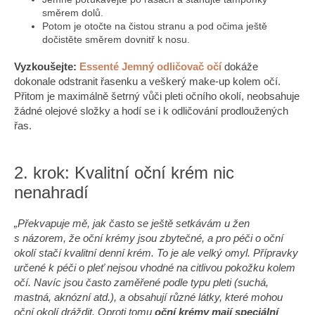
směrem dolů.
Potom je otočte na čistou stranu a pod očima ještě
dočistěte směrem dovnitř k nosu.
Vyzkoušejte:
Essenté Jemný odličovač očí
dokáže
dokonale odstranit řasenku a veškerý make-up kolem očí.
Přitom je maximálně šetrný vůči pleti očního okolí, neobsahuje
žádné olejové složky a hodí se i k odličování prodloužených
řas.
2. krok: Kvalitní oční krém nic
nenahradí
„Překvapuje mě, jak často se ještě setkávám u žen
s názorem, že oční krémy jsou zbytečné, a pro péči o oční
okolí stačí kvalitní denní krém. To je ale velký omyl. Přípravky
určené k péči o pleť nejsou vhodné na citlivou pokožku kolem
očí. Navíc jsou často zaměřené podle typu pleti (suchá,
mastná, aknózní atd.), a obsahují různé látky, které mohou
oční okolí dráždit. Oproti tomu
oční krémy mají speciální