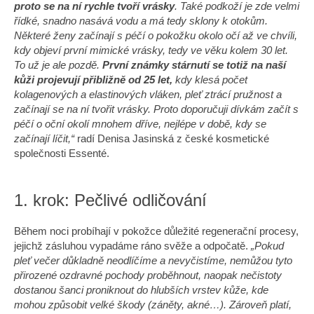
č
proto se na ní rychle tvoří vrásky
. Také podkoží je zde velmi
u
řídké, snadno nasává vodu a má tedy sklony k otokům.
j
Některé ženy začínají s péčí o pokožku okolo očí až ve chvíli,
e
kdy objeví první mimické vrásky, tedy ve věku kolem 30 let.
m
To už je ale pozdě.
První známky stárnutí se totiž na naší
e
kůži projevují přibližně od 25 let,
kdy klesá počet
kolagenových a elastinových vláken, pleť ztrácí pružnost a
začínají se na ní tvořit vrásky. Proto doporučuji dívkám začít s
ESSENTÉ
péčí o oční okolí mnohem dříve, nejlépe v době, kdy se
OMLAZUJÍCÍ
začínají líčit,“
radí Denisa Jasinská z české kosmetické
CC
společnosti Essenté.
KRÉM
SKIN
PERFECT
1. krok: Pečlivé odličování
210
Kč
Během noci probíhají v pokožce důležité regenerační procesy,
jejichž zásluhou vypadáme ráno svěže a odpočatě.
„Pokud
pleť večer důkladně neodlíčíme a nevyčistíme, nemůžou tyto
přirozené ozdravné pochody proběhnout, naopak nečistoty
dostanou šanci proniknout do hlubších vrstev kůže, kde
mohou způsobit velké škody (záněty, akné…). Zároveň platí,