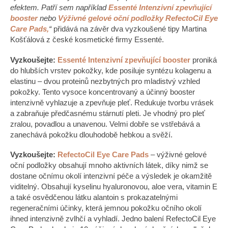
efektem. Patří sem například
Essenté Intenzivní zpevňující
booster
nebo
Výživné gelové oční podložky RefectoCil Eye
Care Pads,
“
přidává na závěr dva vyzkoušené tipy Martina
Košťálová z české kosmetické firmy Essenté.
Vyzkoušejte:
Essenté Intenzivní zpevňující booster
proniká
do hlubších vrstev pokožky, kde posiluje syntézu kolagenu a
elastinu – dvou proteinů nezbytných pro mladistvý vzhled
pokožky. Tento vysoce koncentrovaný a účinný booster
intenzivně vyhlazuje a zpevňuje pleť. Redukuje tvorbu vrásek
a zabraňuje předčasnému stárnutí pleti. Je vhodný pro pleť
zralou, povadlou a unavenou. Velmi dobře se vstřebává a
zanechává pokožku dlouhodobě hebkou a svěží.
Vyzkoušejte:
RefectoCil Eye Care Pads
– výživné gelové
oční podložky obsahují mnoho aktivních látek, díky nimž se
dostane očnímu okolí intenzivní péče a výsledek je okamžitě
viditelný. Obsahují kyselinu hyaluronovou, aloe vera, vitamin E
a také osvědčenou látku alantoin s prokazatelnými
regeneračními účinky, která jemnou pokožku očního okolí
ihned intenzivně zvlhčí a vyhladí. Jedno balení RefectoCil Eye