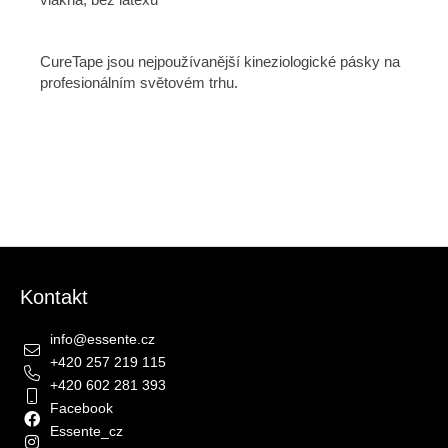
CureTape jsou nejpoužívanější kineziologické pásky na
profesionálním světovém trhu.
Zápatí
Kontakt
info
@
essente.cz
+420 257 219 115
+420 602 281 393
Facebook
Essente_cz