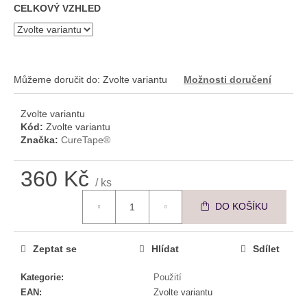
č
CELKOVÝ VZHLED
u
j
e
m
e
Můžeme doručit do:
Zvolte variantu
Možnosti doručení
Zvolte variantu
ESSENTÉ
Kód:
Zvolte variantu
ZKLIDŇUJÍCÍ
Značka:
CureTape®
PLEŤOVÉ
TONIKUM
390
360 Kč
/ ks
Kč
Měrná cena:
DO KOŠÍKU
Zeptat se
Hlídat
Sdílet
Kategorie
:
Použití
EAN
:
Zvolte variantu