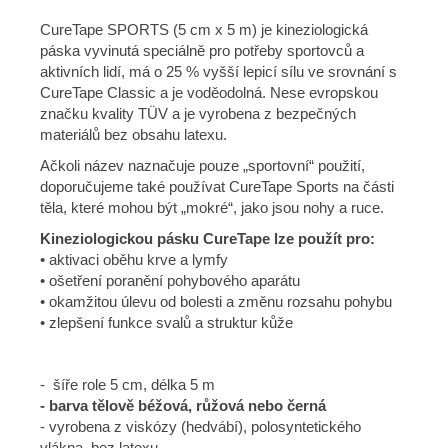
CureTape SPORTS (5 cm x 5 m) je kineziologická
páska vyvinutá speciálně pro potřeby sportovců a
aktivních lidí, má o 25 % vyšší lepicí sílu ve srovnání s
CureTape Classic a je voděodolná. Nese evropskou
značku kvality TÜV a je vyrobena z bezpečných
materiálů bez obsahu latexu.
Ačkoli název naznačuje pouze „sportovní“ použití,
doporučujeme také používat CureTape Sports na části
těla, které mohou být „mokré“, jako jsou nohy a ruce.
Kineziologickou pásku CureTape lze použít pro:
• aktivaci oběhu krve a lymfy
• ošetření poranění pohybového aparátu
• okamžitou úlevu od bolesti a změnu rozsahu pohybu
• zlepšení funkce svalů a struktur kůže
- šíře role 5 cm, délka 5 m
- barva tělově béžová, růžová nebo černá
- vyrobena z viskózy (hedvábí), polosyntetického
vlákna, bez latexu