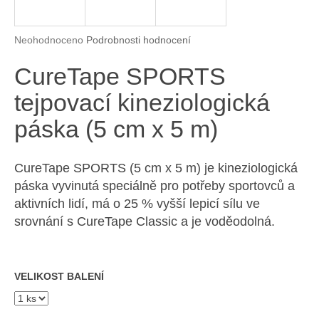
a
j
Průměrné hodnocení produktu je 0,0 z 5 hvězdiček.
Neohodnoceno
Podrobnosti hodnocení
í
CureTape SPORTS
t
?
tejpovací kineziologická
páska (5 cm x 5 m)
HLEDAT
CureTape SPORTS (5 cm x 5 m) je kineziologická
páska vyvinutá speciálně pro potřeby sportovců a
aktivních lidí, má o 25 % vyšší lepicí sílu ve
srovnání s CureTape Classic a je voděodolná.
D
o
p
o
VELIKOST BALENÍ
r
u