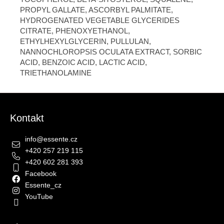
PROPYL GALLATE, ASCORBYL PALMITATE,
HYDROGENATED VEGETABLE GLYCERIDES
CITRATE, PHENOXYETHANOL,
ETHYLHEXYLGLYCERIN, PULLULAN,
NANNOCHLOROPSIS OCULATA EXTRACT, SORBIC
ACID, BENZOIC ACID, LACTIC ACID,
TRIETHANOLAMINE
Zápatí
Kontakt
info
@
essente.cz
+420 257 219 115
+420 602 281 393
Facebook
Essente_cz
YouTube