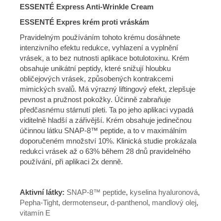
ESSENTÉ Express Anti-Wrinkle Cream
ESSENTÉ Expres krém proti vráskám
Pravidelným používáním tohoto krému dosáhnete
intenzivního efektu redukce, vyhlazení a vyplnění
vrásek, a to bez nutnosti aplikace botulotoxinu. Krém
obsahuje unikátní peptidy, které snižují hloubku
obličejových vrásek, způsobených kontrakcemi
mimických svalů. Má výrazný liftingový efekt, zlepšuje
pevnost a pružnost pokožky. Účinně zabraňuje
předčasnému stárnutí pleti. Ta po jeho aplikaci vypadá
viditelně hladší a zářivější. Krém obsahuje jedinečnou
účinnou látku SNAP-8™ peptide, a to v maximálním
doporučeném množství 10%. Klinická studie prokázala
redukci vrásek až o 63% během 28 dnů pravidelného
používání, při aplikaci 2x denně.
Aktivní látky:
SNAP-8™ peptide
,
kyselina hyaluronová
,
Pepha-Tight
,
dermotenseur
,
d-panthenol
,
mandlový olej
,
vitamín E