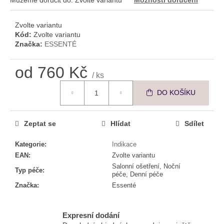
č
u
j
Zvolte variantu
e
Kód:
Zvolte variantu
Značka:
ESSENTÉ
m
e
od
760 Kč
/ ks
Měrná cena:
ESSENTÉ
DO KOŠÍKU
PREMIUM
HYDRATAČNÍ
KRÉM
Zeptat se
Hlídat
Sdílet
590
Kč
Kategorie
:
Indikace
EAN
:
Zvolte variantu
Salonní ošetření, Noční
Typ péče
:
péče, Denní péče
Značka
:
Essenté
Expresní dodání