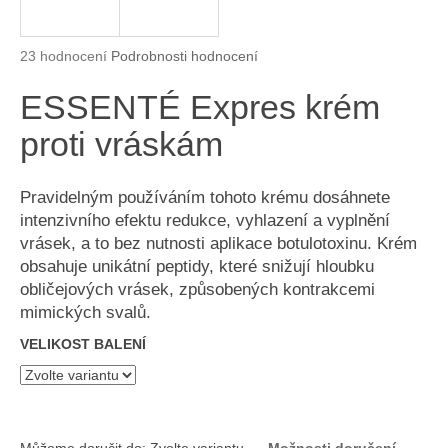
a
j
Průměrné hodnocení produktu je 4,8 z 5 hvězdiček.
23 hodnocení
Podrobnosti hodnocení
í
ESSENTÉ Expres krém
t
?
proti vráskám
Pravidelným používáním tohoto krému dosáhnete
intenzivního efektu redukce, vyhlazení a vyplnění
HLEDAT
vrásek, a to bez nutnosti aplikace botulotoxinu. Krém
obsahuje unikátní peptidy, které snižují hloubku
obličejových vrásek, způsobených kontrakcemi
mimických svalů.
D
o
VELIKOST BALENÍ
p
o
r
u
Můžeme doručit do:
Zvolte variantu
Možnosti doručení