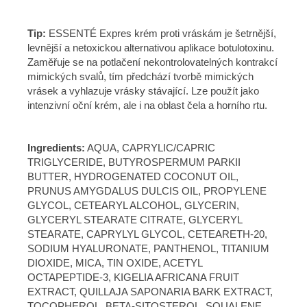
Tip:
ESSENTÉ Expres krém proti vráskám je šetrnější,
levnější a netoxickou alternativou aplikace botulotoxinu.
Zaměřuje se na potlačení nekontrolovatelných kontrakcí
mimických svalů, tím předchází tvorbě mimických
vrásek a vyhlazuje vrásky stávající. Lze použít jako
intenzivní oční krém, ale i na oblast čela a horního rtu.
Ingredients:
AQUA, CAPRYLIC/CAPRIC
TRIGLYCERIDE, BUTYROSPERMUM PARKII
BUTTER, HYDROGENATED COCONUT OIL,
PRUNUS AMYGDALUS DULCIS OIL, PROPYLENE
GLYCOL, CETEARYL ALCOHOL, GLYCERIN,
GLYCERYL STEARATE CITRATE, GLYCERYL
STEARATE, CAPRYLYL GLYCOL, CETEARETH-20,
SODIUM HYALURONATE, PANTHENOL, TITANIUM
DIOXIDE, MICA, TIN OXIDE, ACETYL
OCTAPEPTIDE-3, KIGELIA AFRICANA FRUIT
EXTRACT, QUILLAJA SAPONARIA BARK EXTRACT,
TOCOPHEROL, BETA-SITOSTEROL, SQUALENE,