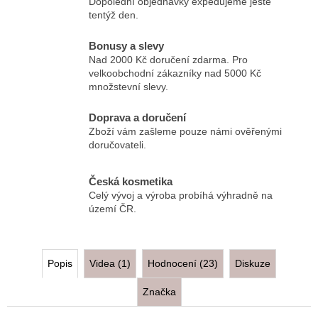
Dopolední objednávky expedujeme ještě
tentýž den.
Bonusy a slevy
Nad 2000 Kč doručení zdarma. Pro
velkoobchodní zákazníky nad 5000 Kč
množstevní slevy.
Doprava a doručení
Zboží vám zašleme pouze námi ověřenými
doručovateli.
Česká kosmetika
Celý vývoj a výroba probíhá výhradně na
území ČR.
Popis
Videa (1)
Hodnocení (23)
Diskuze
Značka