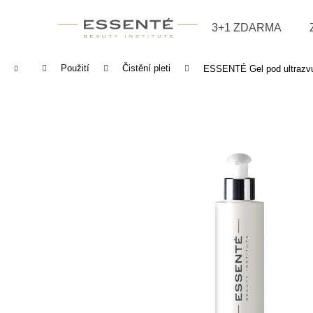
Košík
Přejít na obsah
3+1 ZDARMA
Zpět
Zpět
do
do
Domů
Použití
Čistění pleti
ESSENTÉ Gel pod ultrazvu
obchodu
obchodu