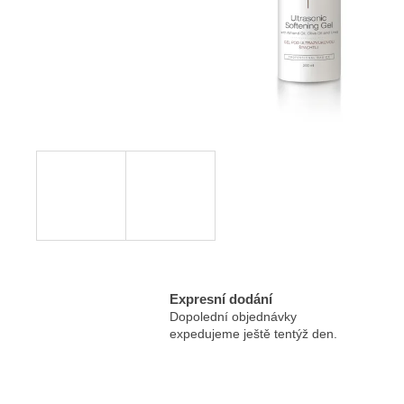
ESSENTÉ MYCÍ EMULZE S AHA
KYSELINAMI
100 Kč
Expresní dodání
Dopolední objednávky
expedujeme ještě tentýž den.