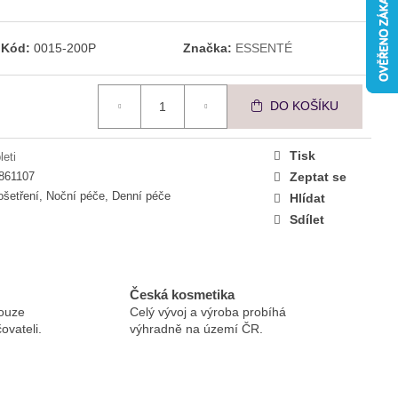
DŇUJÍCÍ PLEŤOVÉ
Kód:
0015-200P
Značka:
ESSENTÉ
DO KOŠÍKU
Tisk
leti
861107
Zeptat se
ošetření, Noční péče, Denní péče
Hlídat
Sdílet
Česká kosmetika
ouze
Celý vývoj a výroba probíhá
ovateli.
výhradně na území ČR.