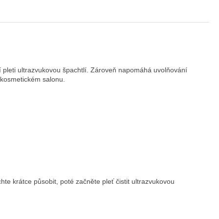
ní pleti ultrazvukovou špachtlí. Zároveň napomáhá uvolňování
v kosmetickém salonu.
e krátce působit, poté začněte pleť čistit ultrazvukovou