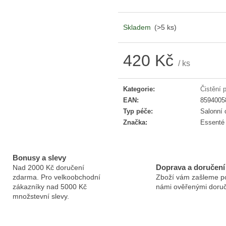
ESSENTÉ JEMNÁ ČISTICÍ PĚNA
ESSENTÉ ZKLI
TONIKUM
330 Kč
390 Kč
Skladem
(>5 ks)
420 Kč
/ ks
Měrná cena:
Kategorie
:
Čistění p
EAN
:
8594005
Typ péče
:
Salonní 
Značka
:
Essenté
Bonusy a slevy
Doprava a doručení
Nad 2000 Kč doručení
zdarma. Pro velkoobchodní
Zboží vám zašleme p
zákazníky nad 5000 Kč
námi ověřenými doruč
množstevní slevy.