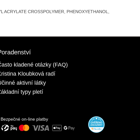
LKYL ACRYLATE CROSSPOLYMER, PHENOXYETHANOL,
Poradenství
Často kladené otázky (FAQ)
Kristina Kloubková radí
Účinné aktivní látky
ákladní typy pletí
Bezpečné on-line platby