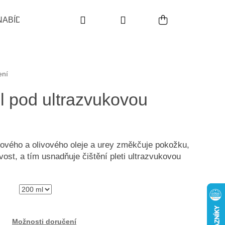
Hledat
Přihlášení
Nákupní koš
NABÍDKA
POUŽITÍ
INDIKACE
PRODUKTO
,0 z 5 hvězdiček.
ení
pod ultrazvukovou
ového a olivového oleje a urey změkčuje pokožku,
vost, a tím usnadňuje čištění pleti ultrazvukovou
Následující
Možnosti doručení