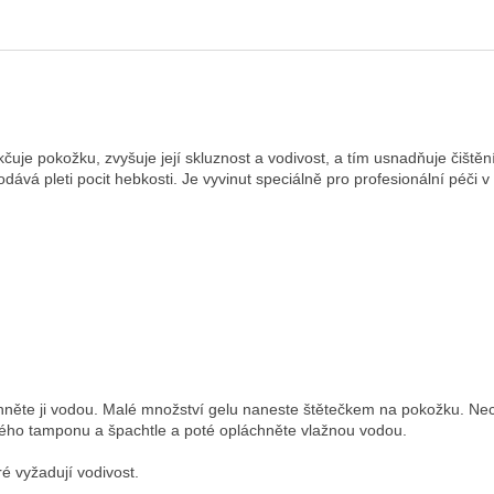
uje pokožku, zvyšuje její skluznost a vodivost, a tím usnadňuje čiště
vá pleti pocit hebkosti. Je vyvinut speciálně pro profesionální péči 
hněte ji vodou. Malé množství gelu naneste štětečkem na pokožku. Necht
vého tamponu a špachtle a poté opláchněte vlažnou vodou.
ré vyžadují vodivost.