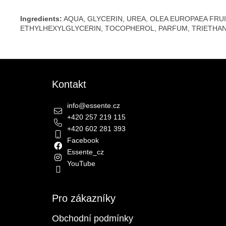
Ingredients:
AQUA, GLYCERIN, UREA, OLEA EUROPAEA FRU
ETHYLHEXYLGLYCERIN, TOCOPHEROL, PARFUM, TRIETHA
Zápatí
Kontakt
info
@
essente.cz
+420 257 219 115
+420 602 281 393
Facebook
Essente_cz
YouTube
Pro zákazníky
Obchodní podmínky