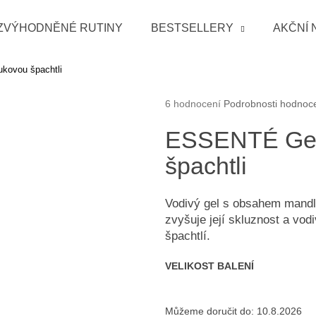
ZVÝHODNĚNÉ RUTINY
BESTSELLERY
AKČNÍ 
kovou špachtli
Co potřebujete najít?
Průměrné hodnocení produktu je 5
6 hodnocení
Podrobnosti hodnoc
HLEDAT
ESSENTÉ Gel 
špachtli
Doporučujeme
Vodivý gel s obsahem mandl
zvyšuje její skluznost a vodi
špachtlí.
VELIKOST BALENÍ
Můžeme doručit do:
10.8.2026