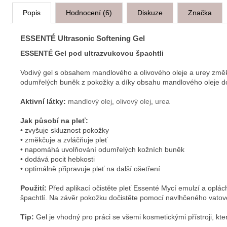
Popis
Hodnocení (6)
Diskuze
Značka
ESSENTÉ Ultrasonic Softening Gel
ESSENTÉ Gel pod ultrazvukovou špachtli
Vodivý gel s obsahem mandlového a olivového oleje a urey změkč
odumřelých buněk z pokožky a díky obsahu mandlového oleje dodá
Aktivní látky:
mandlový olej
,
olivový olej
,
urea
Jak působí na pleť:
• zvyšuje skluznost pokožky
• změkčuje a zvláčňuje pleť
• napomáhá uvolňování odumřelých kožních buněk
• dodává pocit hebkosti
• optimálně připravuje pleť na další ošetření
Použití:
Před aplikací očistěte pleť Essenté Mycí emulzí a oplác
špachtlí. Na závěr pokožku dočistěte pomocí navlhčeného vato
Tip:
Gel je vhodný pro práci se všemi kosmetickými přístroji, kte