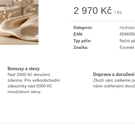
ESSENTÉ JEMNÁ ČISTICÍ PĚNA
ESSENTÉ AKTI
AKNÉ 2 ML
2 970 Kč
330 Kč
/ ks
32 Kč
Měrná cena:
Původně:
64 Kč
Kategorie
:
Hydratac
EAN
:
8594005
Typ péče
:
Noční pé
Značka
:
Essenté
Bonusy a slevy
Doprava a doručení
Nad 2000 Kč doručení
zdarma. Pro velkoobchodní
Zboží vám zašleme p
zákazníky nad 5000 Kč
námi ověřenými doruč
množstevní slevy.