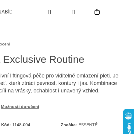
Hledat
Přihlášení
Nákupní koš
NABÍDKA
POUŽITÍ
INDIKACE
PRODUKTO
,0 z 5 hvězdiček.
ocení
 Exclusive Routine
í liftingová péče pro viditelné omlazení pleti. Je
leť, která ztrácí pevnost, kontury i jas. Kombinace
ílí na vrásky, ochablost i unavený vzhled.
Možnosti doručení
Následující
Kód:
1148-004
Značka:
ESSENTÉ