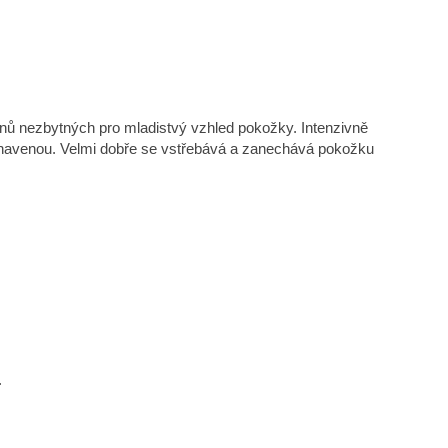
inů nezbytných pro mladistvý vzhled pokožky. Intenzivně
a unavenou. Velmi dobře se vstřebává a zanechává pokožku
.