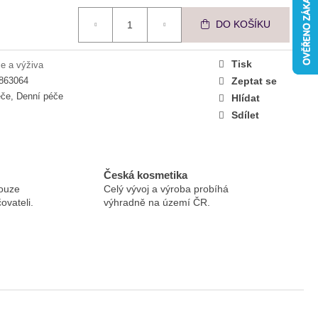
VNÍ BOOSTER PŘI
DO KOŠÍKU
Tisk
e a výživa
863064
Zeptat se
če, Denní péče
Hlídat
Sdílet
Česká kosmetika
ouze
Celý vývoj a výroba probíhá
ovateli.
výhradně na území ČR.