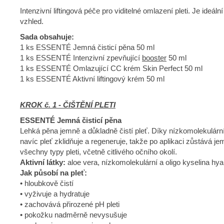
Intenzivní liftingová péče pro viditelné omlazení pleti. Je ideá
vzhled.
Sada obsahuje:
1 ks ESSENTÉ Jemná čisticí pěna 50 ml
1 ks ESSENTÉ Intenzivní zpevňující
booster
50 ml
1 ks ESSENTÉ Omlazující CC krém Skin Perfect 50 ml
1 ks ESSENTÉ Aktivní liftingový krém 50 ml
KROK č. 1 - ČIŠTĚNÍ PLETI
ESSENTÉ Jemná čisticí pěna
Lehká pěna jemně a důkladně čistí pleť. Díky nízkomolekulárn
navíc pleť zklidňuje a regeneruje, takže po aplikaci zůstává 
všechny typy pleti, včetně citlivého očního okolí.
Aktivní látky:
aloe vera, nízkomolekulární a oligo kyselina hy
Jak působí na pleť:
• hloubkově čistí
• vyživuje a hydratuje
• zachovává přirozené pH pleti
• pokožku nadměrně nevysušuje