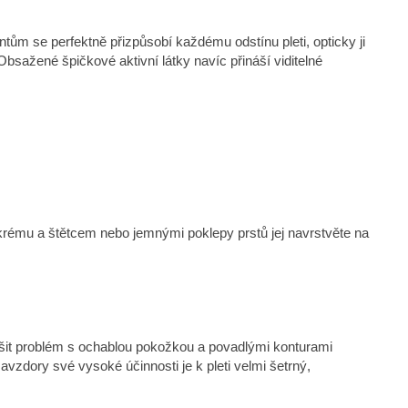
ům se perfektně přizpůsobí každému odstínu pleti, opticky ji
Obsažené špičkové aktivní látky navíc přináší viditelné
 krému a štětcem nebo jemnými poklepy prstů jej navrstvěte na
 řešit problém s ochablou pokožkou a povadlými konturami
avzdory své vysoké účinnosti je k pleti velmi šetrný,