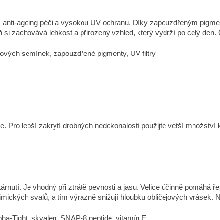
ní anti-ageing péči a vysokou UV ochranu. Díky zapouzdřeným pigment
ň si zachovává lehkost a přirozený vzhled, který vydrží po celý den. 
ýňových semínek, zapouzdřené pigmenty, UV filtry
. Pro lepší zakrytí drobných nedokonalostí použijte vetší množství
stárnutí. Je vhodný při ztrátě pevnosti a jasu. Velice účinně pomáhá
mimických svalů, a tím výrazně snižují hloubku obličejových vrásek. N
epha-Tight, skvalen, SNAP-8 peptide, vitamín E