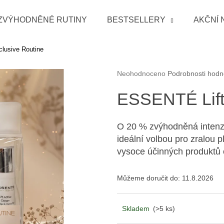
ZVÝHODNĚNÉ RUTINY
BESTSELLERY
AKČNÍ 
lusive Routine
Co potřebujete najít?
Průměrné hodnocení produktu je 0
Neohodnoceno
Podrobnosti hodn
HLEDAT
ESSENTÉ Lift
O 20 % zvýhodněná intenzivn
Doporučujeme
ideální volbou pro zralou p
vysoce účinných produktů c
Můžeme doručit do:
11.8.2026
Skladem
(>5 ks)