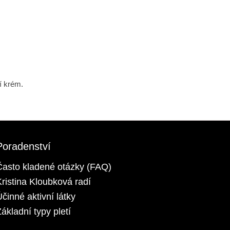
í krém.
Poradenství
Často kladené otázky (FAQ)
Kristina Kloubková radí
Účinné aktivní látky
ákladní typy pletí