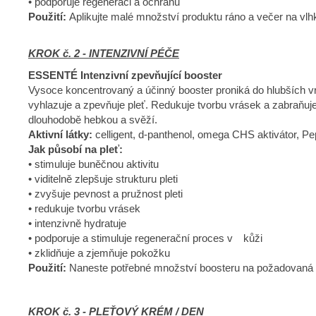
• podporuje regeneraci a ochranu
Použití:
Aplikujte malé množství produktu ráno a večer na vlhk
KROK č. 2 - INTENZIVNÍ PÉČE
ESSENTÉ Intenzivní zpevňující booster
Vysoce koncentrovaný a účinný booster proniká do hlubších vr
vyhlazuje a zpevňuje pleť. Redukuje tvorbu vrásek a zabraňuj
dlouhodobě hebkou a svěží.
Aktivní látky:
celligent, d-panthenol, omega CHS aktivátor, Pe
Jak působí na pleť:
• stimuluje buněčnou aktivitu
• viditelně zlepšuje strukturu pleti
• zvyšuje pevnost a pružnost pleti
• redukuje tvorbu vrásek
• intenzivně hydratuje
• podporuje a stimuluje regenerační proces v kůži
• zklidňuje a zjemňuje pokožku
Použití:
Naneste potřebné množství boosteru na požadovaná m
KROK č. 3 - PLEŤOVÝ KRÉM / DEN