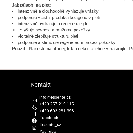
Jak působí na pleť:
• intenzivně a dlouhodobě vyhlazuje vrásky
• podporuje vlastní produkci kolagenu v pleti
• intenzivně hydratuje a regeneruje pleť
• zvyšuje pevnost a pružnost pokožky
• viditelně zlepšuje strukturu pleti
• podporuje a stimuluje regenerační proces pokožky
Použití:
Naneste na obličej, krk a dekolt a lehce vmasírujte. P
Zápatí
Kontakt
info
@
essente.cz
+420 257 219 115
+420 602 281 393
Facebook
Essente_cz
YouTube