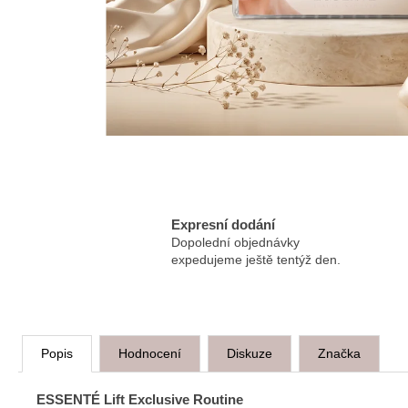
ESSENTÉ MYCÍ EMULZE S AHA
KYSELINAMI
100 Kč
Expresní dodání
Dopolední objednávky
expedujeme ještě tentýž den.
Popis
Hodnocení
Diskuze
Značka
ESSENTÉ Lift Exclusive Routine