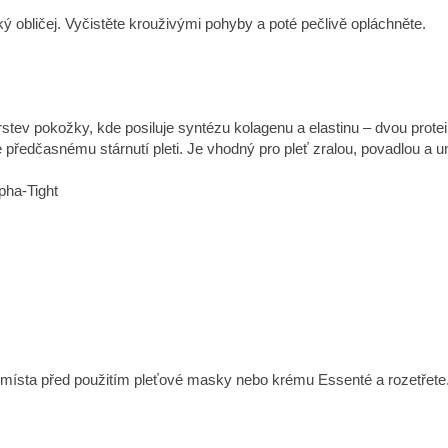
ý obličej. Vyčistěte krouživými pohyby a poté pečlivě opláchněte.
stev pokožky, kde posiluje syntézu kolagenu a elastinu – dvou prote
e předčasnému stárnutí pleti. Je vhodný pro pleť zralou, povadlou 
pha-Tight
ísta před použitím pleťové masky nebo krému Essenté a rozetřete