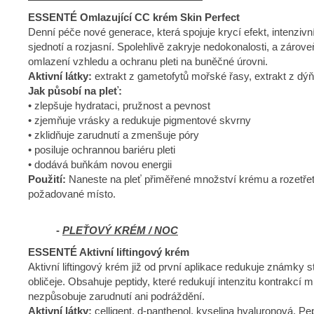
ESSENTÉ Omlazující CC krém Skin Perfect
Denní péče nové generace, která spojuje krycí efekt, intenziv
sjednotí a rozjasní. Spolehlivě zakryje nedokonalosti, a zárove
omlazení vzhledu a ochranu pleti na buněčné úrovni.
Aktivní látky:
extrakt z gametofytů mořské řasy, extrakt z d
Jak působí na pleť:
• zlepšuje hydrataci, pružnost a pevnost
• zjemňuje vrásky a redukuje pigmentové skvrny
• zklidňuje zarudnutí a zmenšuje póry
• posiluje ochrannou bariéru pleti
• dodává buňkám novou energii
Použití:
Naneste na pleť přiměřené množství krému a rozetřete
požadované místo.
-
PLEŤOVÝ KRÉM / NOC
ESSENTÉ Aktivní liftingový krém
Aktivní liftingový krém již od první aplikace redukuje známky 
obličeje. Obsahuje peptidy, které redukují intenzitu kontrakcí 
nezpůsobuje zarudnutí ani podráždění.
Aktivní látky:
celligent, d-panthenol, kyselina hyaluronová, P