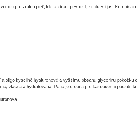
lní volbou pro zralou pleť, která ztrácí pevnost, kontury i jas. Kombi
í a oligo kyselině hyaluronové a vyššímu obsahu glycerinu pokožku d
jemná, vláčná a hydratovaná. Pěna je určena pro každodenní použití,
aluronová