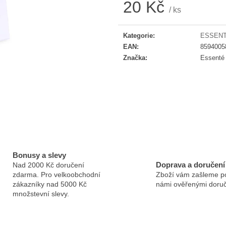
20 Kč
ESSENTÉ JEMNÁ ČISTICÍ PĚNA
ESSENTÉ INTE
/ ks
MASKA
330 Kč
Měrná cena:
180 Kč
Kategorie
:
ESSENT
EAN
:
8594005
Značka
:
Essenté
Bonusy a slevy
Doprava a doručení
Nad 2000 Kč doručení
zdarma. Pro velkoobchodní
Zboží vám zašleme p
zákazníky nad 5000 Kč
námi ověřenými doruč
množstevní slevy.