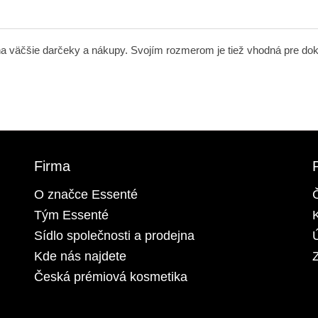
na väčšie darčeky a nákupy. Svojím rozmerom je tiež vhodná pre do
Firma
O značce Essenté
Tým Essenté
Sídlo společnosti a prodejna
Kde nás najdete
Z
Česká prémiová kosmetika