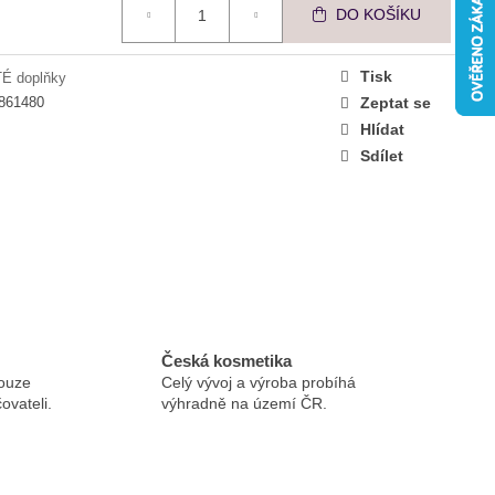
NZIVNÍ KOLAGENOVÁ
DO KOŠÍKU
Tisk
É doplňky
861480
Zeptat se
Hlídat
Sdílet
Česká kosmetika
ouze
Celý vývoj a výroba probíhá
ovateli.
výhradně na území ČR.