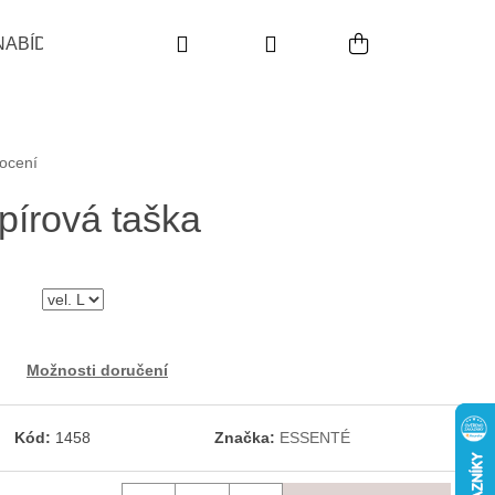
Hledat
Přihlášení
Nákupní koš
NABÍDKA
POUŽITÍ
INDIKACE
PRODUKTO
,0 z 5 hvězdiček.
ocení
írová taška
Možnosti doručení
Následující
Kód:
1458
Značka:
ESSENTÉ