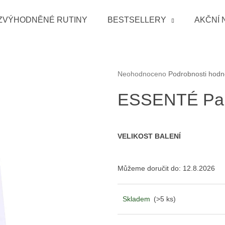
ZVÝHODNĚNÉ RUTINY
BESTSELLERY
AKČNÍ 
Co potřebujete najít?
Průměrné hodnocení produktu je 0
Neohodnoceno
Podrobnosti hodn
HLEDAT
ESSENTÉ Pap
VELIKOST BALENÍ
Doporučujeme
Můžeme doručit do:
12.8.2026
Skladem
(>5 ks)