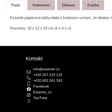
Popis
Hodnocení
Diskuze
Značka
Essenté papierová taška biela s krúteným uchom. Je ideálny 
Rozmery: 33 x 12 x 29 cm (š x h x v)
Zápatí
Kontakt
info
@
essente.cz
+420 257 219 115
+420 602 281 393
Facebook
Essente_cz
YouTube