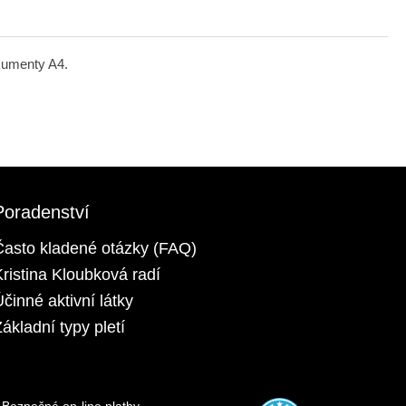
kumenty A4.
Poradenství
Často kladené otázky (FAQ)
Kristina Kloubková radí
Účinné aktivní látky
ákladní typy pletí