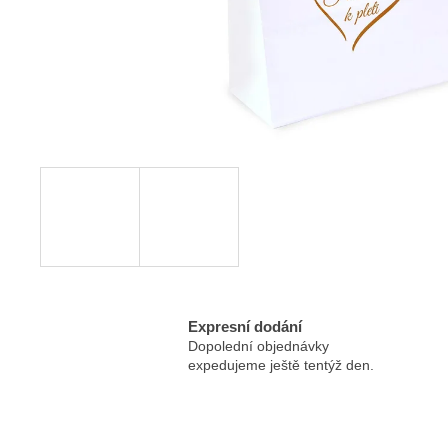
ESSENTÉ MYCÍ EMULZE S AHA
KYSELINAMI
100 Kč
Expresní dodání
Dopolední objednávky
expedujeme ještě tentýž den.