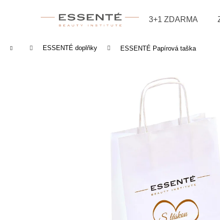
Košík
Přejít na obsah
3+1 ZDARMA
Zpět
Zpět
do
do
Domů
ESSENTÉ doplňky
ESSENTÉ Papírová taška
obchodu
obchodu