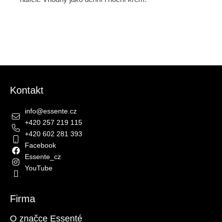
Zápatí
Kontakt
info
@
essente.cz
+420 257 219 115
+420 602 281 393
Facebook
Essente_cz
YouTube
Firma
O značce Essenté