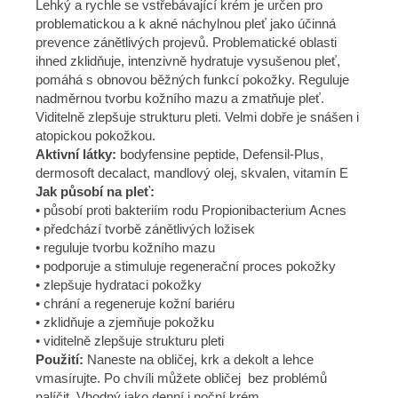
Lehký a rychle se vstřebávající krém je určen pro
problematickou a k akné náchylnou pleť jako účinná
prevence zánětlivých projevů. Problematické oblasti
ihned zklidňuje, intenzivně hydratuje vysušenou pleť,
pomáhá s obnovou běžných funkcí pokožky. Reguluje
nadměrnou tvorbu kožního mazu a zmatňuje pleť.
Viditelně zlepšuje strukturu pleti. Velmi dobře je snášen i
atopickou pokožkou.
Aktivní látky:
bodyfensine peptide, Defensil-Plus,
dermosoft decalact, mandlový olej, skvalen, vitamín E
Jak působí na pleť:
• působí proti bakteriím rodu Propionibacterium Acnes
• předchází tvorbě zánětlivých ložisek
• reguluje tvorbu kožního mazu
• podporuje a stimuluje regenerační proces pokožky
• zlepšuje hydrataci pokožky
• chrání a regeneruje kožní bariéru
• zklidňuje a zjemňuje pokožku
• viditelně zlepšuje strukturu pleti
Použití:
Naneste na obličej, krk a dekolt a lehce
vmasírujte. Po chvíli můžete obličej bez problémů
nalíčit. Vhodný jako denní i noční krém.