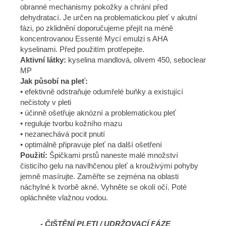
obranné mechanismy pokožky a chrání před
dehydratací. Je určen na problematickou pleť v akutní
fázi, po zklidnění doporučujeme přejít na méně
koncentrovanou Essenté Mycí emulzi s AHA
kyselinami. Před použitím protřepejte.
Aktivní látky:
kyselina mandlová, olivem 450, seboclear
MP
Jak působí na pleť:
• efektivně odstraňuje odumřelé buňky a existující
nečistoty v pleti
• účinně ošetřuje aknózní a problematickou pleť
• reguluje tvorbu kožního mazu
• nezanechává pocit pnutí
• optimálně připravuje pleť na další ošetření
Použití:
Špičkami prstů naneste malé množství
čisticího gelu na navlhčenou pleť a krouživými pohyby
jemně masírujte. Zaměřte se zejména na oblasti
náchylné k tvorbě akné. Vyhněte se okolí očí. Poté
opláchněte vlažnou vodou.
-
ČIŠTĚNÍ PLETI / UDRŽOVACÍ FÁZE