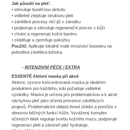
Jak působí na pleť:
• stimuluje buněčnou aktivitu
• viditelně zlepšuje strukturu pleti
• zánětlivé procesy ničí již v zárodku
• podporuje a stimuluje regenerační proces v kůži
• chrání a regeneruje kožní bariéru
• zklidňuje a zjemňuje pokožku
Použití:
Aplikujte lokálně malé množství boosteru na
jednotlivá zánětlivá ložiska.
-
INTENZIVNÍ PÉČE / EXTRA
ESSENTÉ Aktivní maska při akné
Aktivní, vysoce koncentrovaná maska je ideálním
produktem pro každého, kdo požaduje viditelné
výsledky. Maska je určena pro problematickou a k akné
náchylnou pleť jako účinná prevence zánětlivých
projevů. Problematické oblasti ihned zklidní a pomůže s
obnovou běžných funkcí kůže. Vyvážený komplex
účinných látek reguluje tvorbu kožního mazu, podporuje
regeneraci pleti a zároveň pleť hydratuje.