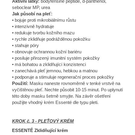
Aktivní látky:
bodyfensine peptide, d-panthenol,
seboclear MP, urea
Jak působí na pleť:
• bojuje proti mikrobiálnímu růstu
• intenzivně hydratuje
• redukuje tvorbu kožního mazu
• rychle zklidňuje podrážděnou pokožku
• stahuje póry
• obnovuje ochrannou kožní bariéru
• posiluje přirozený imunitní systém pokožky
• má bohatou a zklidňující konzistenci
• zanechává pleť jemnou, hebkou a matnou
• podporuje a stimuluje regenerační proces pokožky
Použití:
Masku naneste rovnoměrně v tenké vrstvě na
vyčištěnou pleť. Nechte působit 10-15 minut. Po uplynutí
této doby masku šetrně smyjte. Na závěr ošetření
použijte vhodný krém Essenté dle typu pleti.
KROK č. 3 - PLEŤOVÝ KRÉM
ESSENTÉ Zklidňující krém