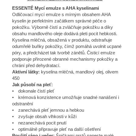
ESSENTÉ Mycí emulze s AHA kyselinami
Odličovací mycí emulze s mírným obsahem AHA
kyselin je perfektním začátkem správné péče o
pokožku. Výborně čistí a zvláčňuje pokožku a díky
obsahu mandlového oleje dodává pleti pocit hebkosti.
Kyselina mléčná, obsažená v produktu, odstraňuje
odumřelé buňky pokožky, čímž pomáhá uvolnit ucpané
póry, a předcházet tak tvorbě zánětů. Čisticí emulze
podporuje přirozené obranné mechanismy pokožky a
chrání před dehydratací.
Aktivní látky:
kyselina mléčná, mandlový olej, olivem
450
Jak působí na pleť:
• dokonale čistí pleť
• krémová konzistence umožňuje snadné nanášení i
odstranění
• zanechává pleť jemnou a hebkou
• zvyšuje obsah vlhkosti v kůži
• nezanechává pocit pnutí
• optimálně připravuje pleť na další ošetření
Použití ráno i večer:
Špičkami prstů naneste malé