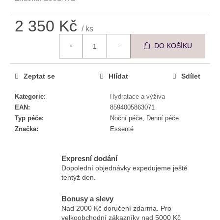
č
u
2 350 Kč
j
/ ks
e
Měrná cena:
m
DO KOŠÍKU
e
Zeptat se
Hlídat
Sdílet
ESSENTÉ
PREMIUM
Kategorie
:
Hydratace a výživa
HYDRATAČNÍ
EAN
:
8594005863071
KRÉM
Typ péče
:
Noční péče, Denní péče
590
Značka
:
Essenté
Kč
Expresní dodání
Dopolední objednávky expedujeme ještě
tentýž den.
Bonusy a slevy
Nad 2000 Kč doručení zdarma. Pro
velkoobchodní zákazníky nad 5000 Kč