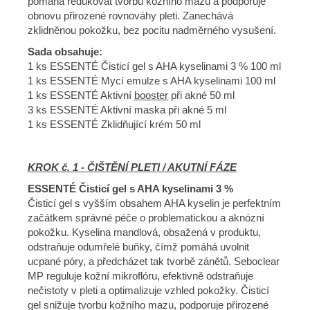
pomáhá redukovat tvorbu kožního mazu a podporuje
obnovu přirozené rovnováhy pleti. Zanechává
zklidněnou pokožku, bez pocitu nadměrného vysušení.
Sada obsahuje:
1 ks ESSENTÉ Čisticí gel s AHA kyselinami 3 % 100 ml
1 ks ESSENTÉ Mycí emulze s AHA kyselinami 100 ml
1 ks ESSENTÉ Aktivní
booster
při akné 50 ml
3 ks ESSENTÉ Aktivní maska při akné 5 ml
1 ks ESSENTÉ Zklidňující krém 50 ml
KROK č. 1 - ČIŠTĚNÍ PLETI / AKUTNÍ FÁZE
ESSENTÉ Čisticí gel s AHA kyselinami 3 %
Čisticí gel s vyšším obsahem AHA kyselin je perfektním
začátkem správné péče o problematickou a aknózní
pokožku. Kyselina mandlová, obsažená v produktu,
odstraňuje odumřelé buňky, čímž pomáhá uvolnit
ucpané póry, a předcházet tak tvorbě zánětů. Seboclear
MP reguluje kožní mikroflóru, efektivně odstraňuje
nečistoty v pleti a optimalizuje vzhled pokožky. Čisticí
gel snižuje tvorbu kožního mazu, podporuje přirozené