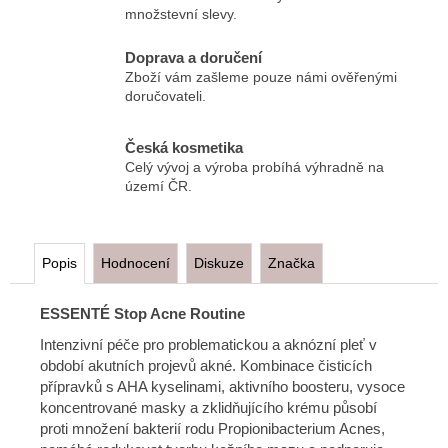
množstevní slevy.
Doprava a doručení
Zboží vám zašleme pouze námi ověřenými
doručovateli.
Česká kosmetika
Celý vývoj a výroba probíhá výhradně na
území ČR.
Popis
Hodnocení
Diskuze
Značka
ESSENTÉ Stop Acne Routine
Intenzivní péče pro problematickou a aknózní pleť v
období akutních projevů akné. Kombinace čisticích
přípravků s AHA kyselinami, aktivního boosteru, vysoce
koncentrované masky a zklidňujícího krému působí
proti množení bakterií rodu Propionibacterium Acnes,