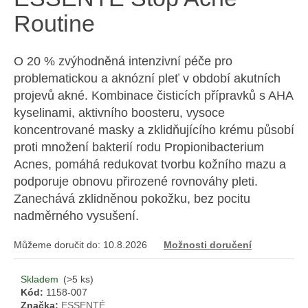
a
Routine
j
í
O 20 % zvýhodněná intenzivní péče pro
t
problematickou a aknózní pleť v období akutních
?
projevů akné. Kombinace čisticích přípravků s AHA
kyselinami, aktivního boosteru, vysoce
koncentrované masky a zklidňujícího krému působí
proti množení bakterií rodu Propionibacterium
HLEDAT
Acnes, pomáhá redukovat tvorbu kožního mazu a
podporuje obnovu přirozené rovnováhy pleti.
Zanechává zklidněnou pokožku, bez pocitu
nadměrného vysušení.
D
o
Můžeme doručit do:
10.8.2026
Možnosti doručení
p
o
r
Skladem
(>5 ks)
Kód:
1158-007
u
Značka:
ESSENTÉ