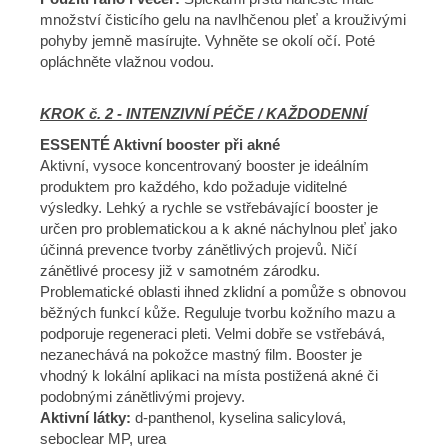
množství čisticího gelu na navlhčenou pleť a krouživými
pohyby jemně masírujte. Vyhněte se okolí očí. Poté
opláchněte vlažnou vodou.
KROK č. 2 - INTENZIVNÍ PÉČE / KAŽDODENNÍ
ESSENTÉ Aktivní booster při akné
Aktivní, vysoce koncentrovaný booster je ideálním
produktem pro každého, kdo požaduje viditelné
výsledky. Lehký a rychle se vstřebávající booster je
určen pro problematickou a k akné náchylnou pleť jako
účinná prevence tvorby zánětlivých projevů. Ničí
zánětlivé procesy již v samotném zárodku.
Problematické oblasti ihned zklidní a pomůže s obnovou
běžných funkcí kůže. Reguluje tvorbu kožního mazu a
podporuje regeneraci pleti. Velmi dobře se vstřebává,
nezanechává na pokožce mastný film. Booster je
vhodný k lokální aplikaci na místa postižená akné či
podobnými zánětlivými projevy.
Aktivní látky:
d-panthenol, kyselina salicylová,
seboclear MP, urea