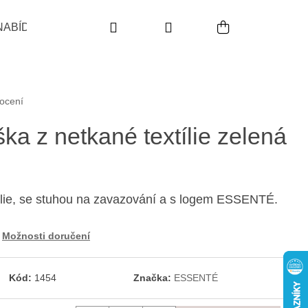
Hledat
Přihlášení
Nákupní koš
NABÍDKA
POUŽITÍ
INDIKACE
PRODUKTO
,0 z 5 hvězdiček.
ocení
 z netkané textílie zelená
tílie, se stuhou na zavazování a s logem ESSENTÉ.
Možnosti doručení
Následující
Kód:
1454
Značka:
ESSENTÉ