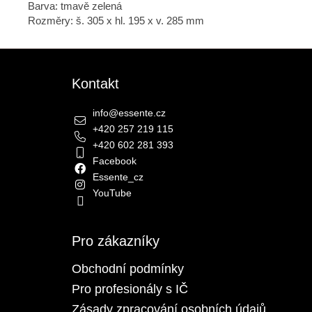
Barva: tmavě zelená
Rozměry: š. 305 x hl. 195 x v. 285 mm
Zápatí
Kontakt
info
@
essente.cz
+420 257 219 115
+420 602 281 393
Facebook
Essente_cz
YouTube
Pro zákazníky
Obchodní podmínky
Pro profesionály s IČ
Zásady zpracování osobních údajů