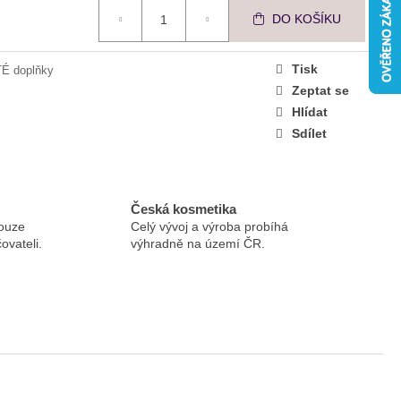
VNÍ BOOSTER PŘI
DO KOŠÍKU
Tisk
É doplňky
Zeptat se
Hlídat
Sdílet
Česká kosmetika
ouze
Celý vývoj a výroba probíhá
ovateli.
výhradně na území ČR.