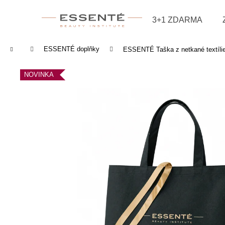
Košík
Přejít na obsah
3+1 ZDARMA
Zpět
Zpět
do
do
Domů
ESSENTÉ doplňky
ESSENTÉ Taška z netkané textílie
obchodu
obchodu
NOVINKA