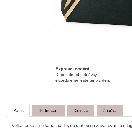
ESSENTÉ MYCÍ EMULZE S AHA
KYSELINAMI
100 Kč
Expresní dodání
Dopolední objednávky
expedujeme ještě tentýž den.
Popis
Hodnocení
Diskuze
Značka
Velká taška z netkané textílie, se stuhou na zavazování a s