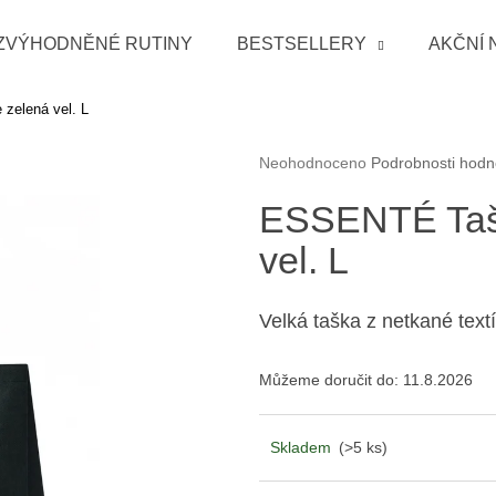
ZVÝHODNĚNÉ RUTINY
BESTSELLERY
AKČNÍ 
 zelená vel. L
Co potřebujete najít?
Průměrné hodnocení produktu je 0
Neohodnoceno
Podrobnosti hodn
HLEDAT
ESSENTÉ Taška
vel. L
Doporučujeme
Velká taška z netkané tex
Můžeme doručit do:
11.8.2026
Skladem
(>5 ks)