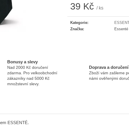
ESSENTÉ JEMNÁ ČISTICÍ PĚNA
ESSENTÉ AKTI
39 Kč
AKNÉ 2 ML
/ ks
330 Kč
Měrná cena:
32 Kč
Původně:
64 Kč
Kategorie
:
ESSENT
Značka
:
Essenté
Bonusy a slevy
Doprava a doručení
Nad 2000 Kč doručení
zdarma. Pro velkoobchodní
Zboží vám zašleme p
zákazníky nad 5000 Kč
námi ověřenými doruč
množstevní slevy.
 logem ESSENTÉ.