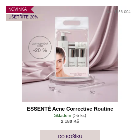
Výpis produktů
NOVINKA
Kód:
1156-004
UŠETŘÍTE 20%
ESSENTÉ Acne Corrective Routine
Skladem
(>5 ks)
2 180 Kč
DO KOŠÍKU