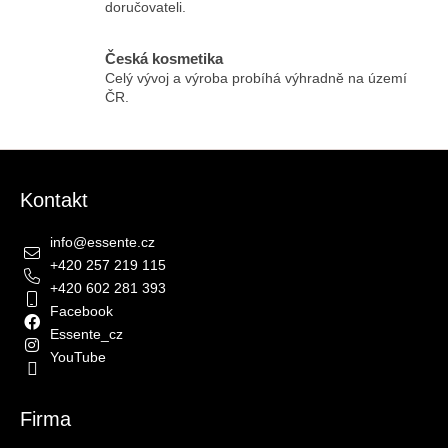
doručovateli.
Česká kosmetika
Celý vývoj a výroba probíhá výhradně na území
ČR.
Zápatí
Kontakt
info
@
essente.cz
+420 257 219 115
+420 602 281 393
Facebook
Essente_cz
YouTube
Firma