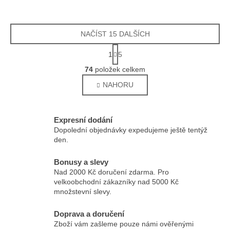
NAČÍST 15 DALŠÍCH
Stránkování
1
5
Ovládací prvky výpisu
74
položek celkem
NAHORU
Expresní dodání
Dopolední objednávky expedujeme ještě tentýž
den.
Bonusy a slevy
Nad 2000 Kč doručení zdarma. Pro
velkoobchodní zákazníky nad 5000 Kč
množstevní slevy.
Doprava a doručení
Zboží vám zašleme pouze námi ověřenými