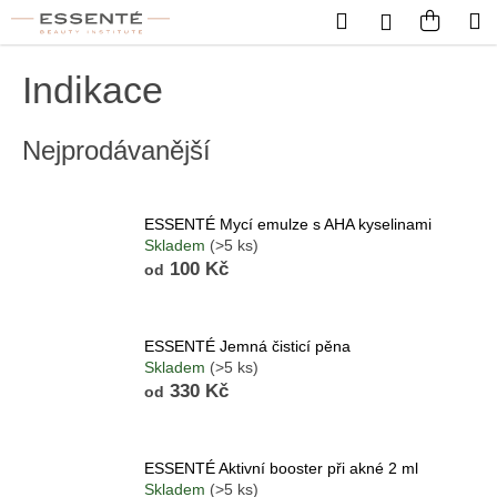
Košík
Přejít na obsah
Hledat
Nákup
M
Přihlášení
Zpět
Zpět
Indikace
C
Nejprodávanější
o
p
o
ESSENTÉ Mycí emulze s AHA kyselinami
t
Skladem
(>5 ks)
ř
100 Kč
od
e
b
u
ESSENTÉ Jemná čisticí pěna
Skladem
(>5 ks)
j
330 Kč
od
e
t
e
ESSENTÉ Aktivní booster při akné 2 ml
Skladem
(>5 ks)
n