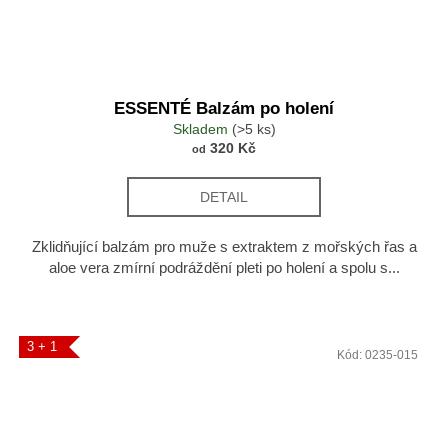
ESSENTÉ Balzám po holení
Skladem
(>5 ks)
320 Kč
od
DETAIL
Zklidňující balzám pro muže s extraktem z mořských řas a
aloe vera zmírní podráždění pleti po holení a spolu s...
3 + 1
Kód:
0235-015