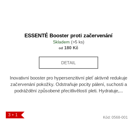
ESSENTÉ Booster proti začervenání
Skladem
(>5 ks)
180 Kč
od
DETAIL
Inovativní booster pro hypersenzitivní pleť aktivně redukuje
začervenání pokožky. Odstraňuje pocity pálení, suchosti a
podráždění způsobené přecitlivělostí pleti. Hydratuje,...
3 + 1
Kód:
0568-001