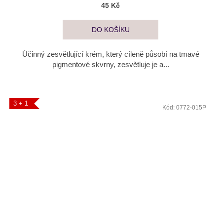
45 Kč
DO KOŠÍKU
Účinný zesvětlující krém, který cíleně působí na tmavé
pigmentové skvrny, zesvětluje je a...
3 + 1
Kód:
0772-015P