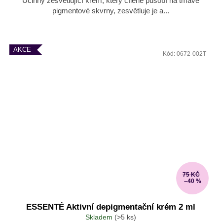
Účinný zesvětlující krém, který cíleně působí na tmavé
pigmentové skvrny, zesvětluje je a...
AKCE
Kód:
0672-002T
75 KČ
–40 %
ESSENTÉ Aktivní depigmentační krém 2 ml
Skladem
(>5 ks)