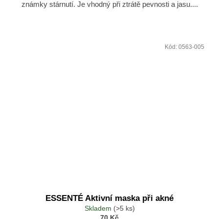
známky stárnutí. Je vhodný při ztrátě pevnosti a jasu....
Kód:
0563-005
ESSENTÉ Aktivní maska při akné
Skladem
(>5 ks)
70 Kč