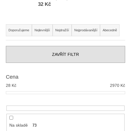
32 Kč
a
j
í
Řazení produktů
t
Doporučujeme
Nejlevnější
Nejdražší
Nejprodávanější
Abecedně
?
ZAVŘÍT FILTR
HLEDAT
Cena
28
Kč
2970
Kč
D
o
p
o
r
u
Na skladě
73