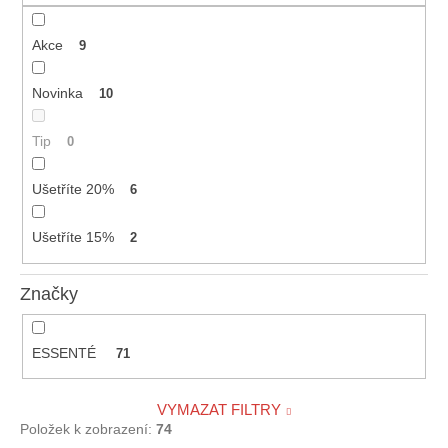
č
u
j
Akce
9
e
m
Novinka
10
e
Tip
0
ESSENTÉ
OCHRANNÝ
Ušetříte 20%
6
KRÉM
SPF
Ušetříte 15%
2
50
360
Kč
Značky
ESSENTÉ
71
VYMAZAT FILTRY
Položek k zobrazení:
74