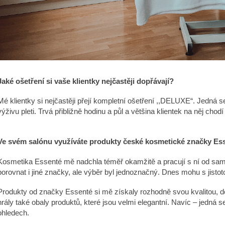
Jaké ošetření si vaše klientky nejčastěji dopřávají?
Mé klientky si nejčastěji přejí kompletní ošetření ,,DELUXE“. Jedná se
výživu pleti. Trvá přibližně hodinu a půl a většina klientek na něj cho
Ve svém salónu využíváte produkty české kosmetické značky Esse
Kosmetika Essenté mě nadchla téměř okamžitě a pracují s ní od sa
porovnat i jiné značky, ale výběr byl jednoznačný. Dnes mohu s jistotou 
Produkty od značky Essenté si mě získaly rozhodně svou kvalitou, do
hrály také obaly produktů, které jsou velmi elegantní. Navíc – jedná 
ohledech.