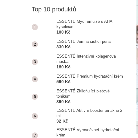
ESSENTÉ MYCÍ EMULZE S AHA
KYSELINAMI
Top 10 produktů
100 Kč
ESSENTÉ Mycí emulze s AHA
kyselinami
100 Kč
ESSENTÉ Jemná čisticí pěna
330 Kč
ESSENTÉ Intenzivní kolagenová
maska
180 Kč
ESSENTÉ Premium hydratační krém
590 Kč
ESSENTÉ Zklidňující pleťové
tonikum
390 Kč
ESSENTÉ Aktivní booster při akné 2
ml
32 Kč
ESSENTÉ Vyrovnávací hydratační
krém