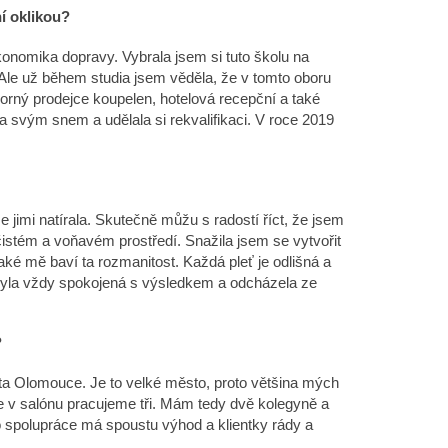
ní oklikou?
konomika dopravy. Vybrala jsem si tuto školu na
. Ale už během studia jsem věděla, že v tomto oboru
orný prodejce koupelen, hotelová recepční a také
a svým snem a udělala si rekvalifikaci. V roce 2019
jimi natírala. Skutečně můžu s radostí říct, že jsem
 čistém a voňavém prostředí. Snažila jsem se vytvořit
aké mě baví ta rozmanitost. Každá pleť je odlišná a
a byla vždy spokojená s výsledkem a odcházela ze
?
ta Olomouce. Je to velké město, proto většina mých
 v salónu pracujeme tři. Mám tedy dvě kolegyně a
o spolupráce má spoustu výhod a klientky rády a
.