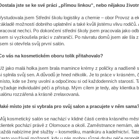
Dostala jste se ke své práci „přímou linkou“, nebo nějakou život
Vystudovala jsem Střední školu logistiky a chemie – obor Provoz a e
základě možností dobrého uplatnění a také kvůli jistému vlivu rodičů
pracovat nechci. Po dokončení střední školy jsem pracovala jako odb
jsem si vyzkoušela práci v zahraničí. Po návratu domů jsem ale šla z
jsem si otevřela svůj první salón.
Co vás na kosmetickém oboru tolik přitahovalo?
Už jako malá holka jsem brala mamince krémy z poličky a nadšeně se 
si splnila svůj sen. A důvodů je hned několik. Je to práce v krásném,
místo, kde se ženy uvolní a odpočinou si od každodenních starostí. T
vyžaduje individuální péči a přístup. Mým cílem je tedy, aby klientk
salónu rozzářená a krásně zrelaxovaná.
Jaké místo jste si vybrala pro svůj salon a pracujete v něm sama
Můj kosmetický salón se nachází v klidné části centra krásného měs
klientek pochází právě z Olomouce a okolí. Zaměstnance nemám, ale
každá nabízíme jiné služby – kosmetiku, manikúru a kadeřnictví. Tat
často využívají možnosti, kdy u nás mohou různé druhy péče propojit