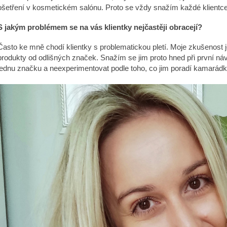
ošetření v kosmetickém salónu. Proto se vždy snažím každé klientce d
S jakým problémem se na vás klientky nejčastěji obracejí?
Často ke mně chodí klientky s problematickou pletí. Moje zkušenost je
produkty od odlišných značek. Snažím se jim proto hned při první návš
jednu značku a neexperimentovat podle toho, co jim poradí kamarádka,