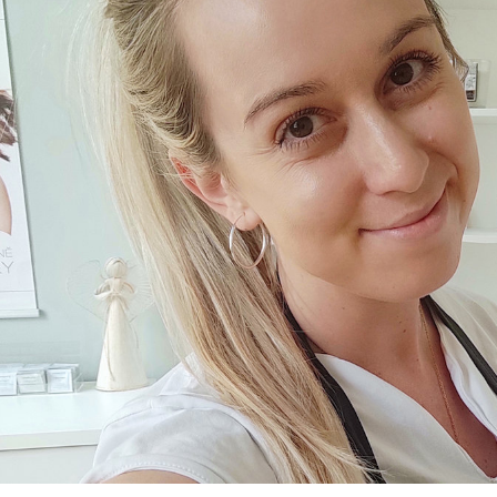
ESSENTÉ JEMNÁ ČISTICÍ PĚNA
ESSENTÉ INTE
MASKA
330 Kč
180 Kč