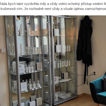
Ráda bych také vyzdvihla milý a vždy velmi ochotný přístup vedení
zkušenosti vím, že rozhodně není vždy a všude úplnou samozřejmost