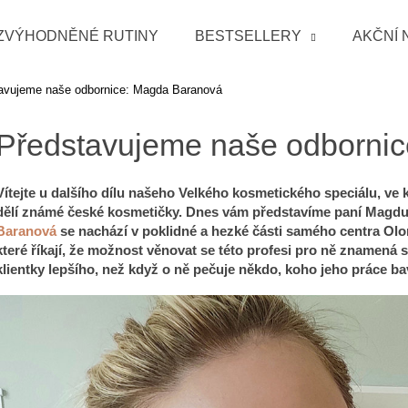
ZVÝHODNĚNÉ RUTINY
BESTSELLERY
AKČNÍ 
avujeme naše odbornice: Magda Baranová
Co potřebujete najít?
Představujeme naše odborni
HLEDAT
Vítejte u dalšího dílu našeho Velkého kosmetického speciálu, ve
dělí známé české kosmetičky. Dnes vám představíme paní Magdu
Baranová
se nachází v poklidné a hezké části samého centra Ol
Doporučujeme
které říkají, že možnost věnovat se této profesi pro ně znamená s
klientky lepšího, než když o ně pečuje někdo, koho jeho práce ba