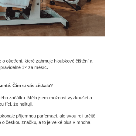
 o ošetření, které zahrnuje hloubkové čištění a
dí pravidelně 1× za měsíc.
nté. Čím si vás získala?
mého začátku. Měla jsem možnost vyzkoušet a
říci, že nelituji.
konale příjemnou parfemací, ale svou roli určitě
se o českou značku, a to je velké plus v mnoha