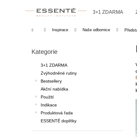
Košík
Přejít na obsah
3+1 ZDARMA
Zpět
Zpět
do
do
Domů
Inspirace
Naše odbornice
Předst
obchodu
obchodu
Postranní panel
Přeskočit kategorie
Kategorie
3+1 ZDARMA
Zvýhodněné rutiny
Bestsellery
Akční nabídka
Použití
Indikace
Produktová řada
ESSENTÉ doplňky