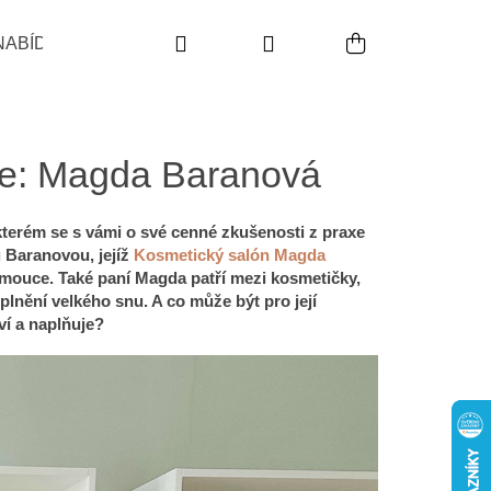
Hledat
Přihlášení
Nákupní koš
NABÍDKA
POUŽITÍ
INDIKACE
PRODUKTO
ce: Magda Baranová
 kterém se s vámi o své cenné zkušenosti z praxe
 Baranovou, jejíž
Kosmetický salón Magda
omouce. Také paní Magda patří mezi kosmetičky,
plnění velkého snu. A co může být pro její
ví a naplňuje?
Následující