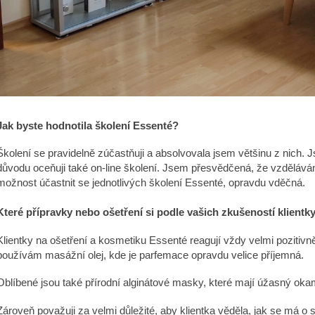
Jak byste hodnotila školení Essenté?
Školení se pravidelně zúčastňuji a absolvovala jsem většinu z nich. J
důvodu oceňuji také on-line školení. Jsem přesvědčená, že vzdělávání
možnost účastnit se jednotlivých školení Essenté, opravdu vděčná.
Které přípravky nebo ošetření si podle vašich zkušeností klientky
Klientky na ošetření a kosmetiku Essenté reagují vždy velmi pozitivně.
používám masážní olej, kde je parfemace opravdu velice příjemná.
Oblíbené jsou také přírodní alginátové masky, které mají úžasný okam
Zároveň považuji za velmi důležité, aby klientka věděla, jak se má o