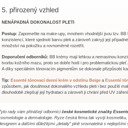
5. přirozený vzhled
NENÁPADNÁ DOKONALOST PLETI
Postup
: Zapomeňte na make-upy, mnohem vhodnější jsou tzv. BB 
konzistencí, které sjednotí barvu pleti a zároveň zakryjí její přípa
množství na pokožku a rovnoměrně rozetřít.
Doporučení odborníků:
BB krémy mají lehkou a nemastnou konzis
tvorbu kožního mazu, proto se dobře hodí i pro problematickou pleť.
A díky speciálním tónovacím pigmentům se dokonale přizpůsobí ka
Tip:
Essenté tónovací denní krém
v odstínu Beige
a
Essenté tó
způsobem, jak dosáhnout dokonalého vzhledu pleti i bez použití mak
dlouhodobě zlepšují její hydrataci a zároveň ji chrání před UV zářen
Tyto rady vám přinášejí odborníci
české kosmetické značky Essent
kosmetologie a dermatologie. Ryze česká firma tak vyvíjí kosmetiku, kt
designem a dalšími důležitými „detaily“ plně srovnatelná s nejlepšími