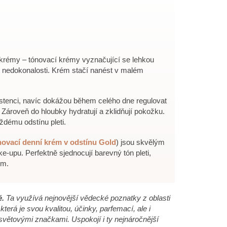
krémy – tónovací krémy vyznačující se lehkou
dné nedokonalosti. Krém stačí nanést v malém
tenci, navíc dokážou během celého dne regulovat
 Zároveň do hloubky hydratují a zklidňují pokožku.
ždému odstínu pleti.
novací denní krém v odstínu Gold
) jsou skvělým
e-upu. Perfektně sjednocují barevný tón pleti,
ím.
é.
Ta využívá nejnovější vědecké poznatky z oblasti
erá je svou kvalitou, účinky, parfemací, ale i
 světovými značkami. Uspokojí i ty nejnáročnější