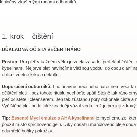
ESSENTÉ JEMNÁ ČISTICÍ PĚNA
ESSENTÉ ZKLI
doplněný zkušenými radami odborníků.
TONIKUM
330 Kč
390 Kč
1. krok – čištění
DŮKLADNÁ OČISTA VEČER I RÁNO
Postup:
Pro pleť v každém věku je zcela zásadní perfektní čištěn
kyselinami. Nejprve pleť navlhčíme vlažnou vodou, do obou dlaní
obličej včetně krku a dekoltu.
Doporučení odborníků:
I po únavné práci nebo náročném večírku s
očištění pleti – bez tohoto rituálu nechoďte spát! Stejně tak ráno om
pleť očistěte i cleanserem. Jen tak zůstanou póry dokonale čisté a
Vyčištěná pleť bude také snadněji vázat vodu, což je pro její zdravý 
Tip:
Essenté Mycí emulze s AHA kyselinami
je mycí emulze, která 
použít místo sprchového gelu. Díky obsahu mandlového oleje dodá pl
odumřelé buňky pokožky.