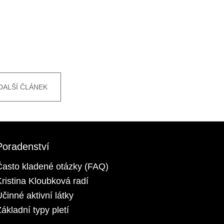
DALŠÍ ČLÁNEK
Poradenství
Často kladené otázky (FAQ)
Kristina Kloubková radí
Účinné aktivní látky
ákladní typy pletí