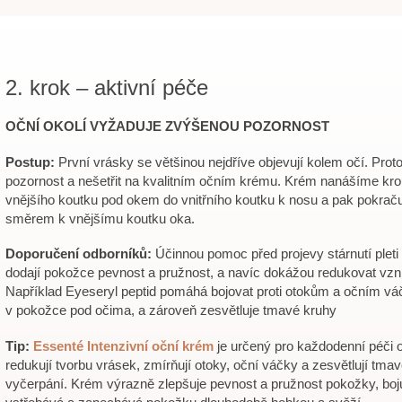
2. krok – aktivní péče
OČNÍ OKOLÍ VYŽADUJE ZVÝŠENOU POZORNOST
Postup:
První vrásky se většinou nejdříve objevují kolem očí. Pro
pozornost a nešetřit na kvalitním očním krému. Krém nanášíme k
vnějšího koutku pod okem do vnitřního koutku k nosu a pak pokraču
směrem k vnějšímu koutku oka.
Doporučení odborníků:
Účinnou pomoc před projevy stárnutí pleti 
dodají pokožce pevnost a pružnost, a navíc dokážou redukovat vzn
Například Eyeseryl peptid pomáhá bojovat proti otokům a očním vá
v pokožce pod očima, a zároveň zesvětluje tmavé kruhy
Tip:
Essenté Intenzivní oční krém
je určený pro každodenní péči o
redukují tvorbu vrásek, zmírňují otoky, oční váčky a zesvětlují tm
vyčerpání. Krém výrazně zlepšuje pevnost a pružnost pokožky, bojuj