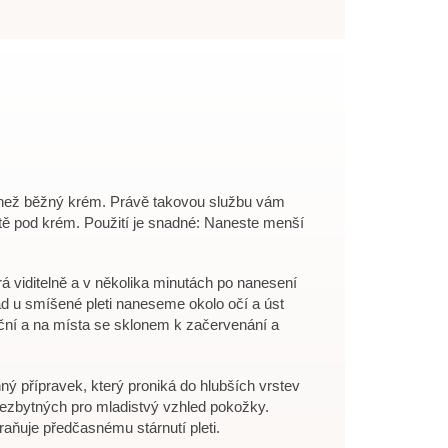
 než běžný krém. Právě takovou službu vám
ště pod krém. Použití je snadné: Naneste menší
á viditelně a v několika minutách po nanesení
lad u smíšené pleti naneseme okolo očí a úst
ační a na místa se sklonem k začervenání a
ý přípravek, který proniká do hlubších vrstev
 nezbytných pro mladistvý vzhled pokožky.
raňuje předčasnému stárnutí pleti.