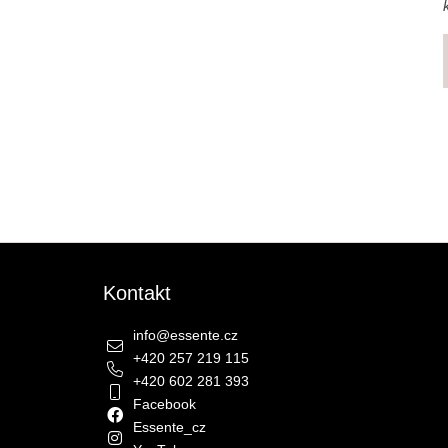
Zápatí
Kontakt
info
@
essente.cz
+420 257 219 115
+420 602 281 393
Facebook
Essente_cz