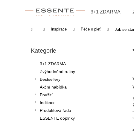
Košík
Přejít na obsah
3+1 ZDARMA
Zpět
Zpět
do
do
Domů
Inspirace
Péče o pleť
Jak se sta
obchodu
obchodu
Postranní panel
Přeskočit kategorie
Kategorie
3+1 ZDARMA
Zvýhodněné rutiny
Bestsellery
Akční nabídka
Použití
Indikace
Produktová řada
ESSENTÉ doplňky