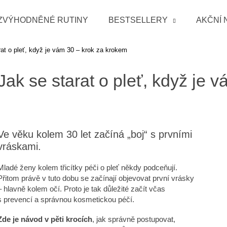
ZVÝHODNĚNÉ RUTINY
BESTSELLERY
AKČNÍ 
rat o pleť, když je vám 30 – krok za krokem
Co potřebujete najít?
Jak se starat o pleť, když je 
HLEDAT
Ve věku kolem 30 let začíná „boj“ s prvními
Doporučujeme
vráskami.
Mladé ženy kolem třicítky péči o pleť někdy podceňují.
Přitom právě v tuto dobu se začínají objevovat první vrásky
– hlavně kolem očí. Proto je tak důležité začít včas
s prevencí a správnou kosmetickou péčí.
Zde je návod v pěti krocích
, jak správně postupovat,