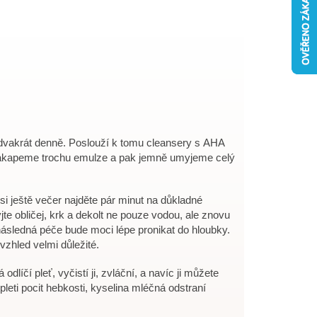
DŇUJÍCÍ PLEŤOVÉ
í dvakrát denně. Poslouží k tomu cleansery s AHA
 nakapeme trochu emulze a pak jemně umyjeme celý
i ještě večer najděte pár minut na důkladné
yjte obličej, krk a dekolt ne pouze vodou, ale znovu
 následná péče bude moci lépe pronikat do hloubky.
vzhled velmi důležité.
odlíčí pleť, vyčistí ji, zvláční, a navíc ji můžete
eti pocit hebkosti, kyselina mléčná odstraní