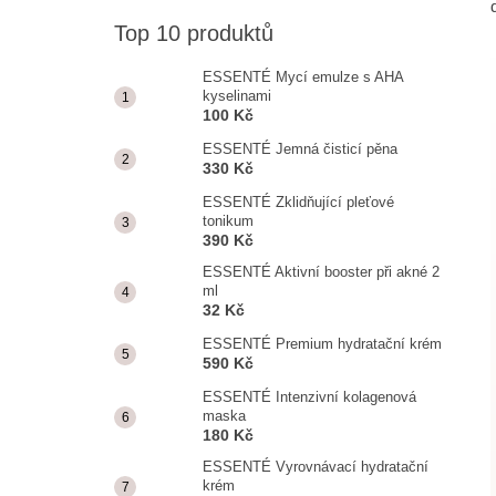
ESSENTÉ MYCÍ EMULZE S AHA
KYSELINAMI
Top 10 produktů
100 Kč
ESSENTÉ Mycí emulze s AHA
kyselinami
100 Kč
ESSENTÉ Jemná čisticí pěna
330 Kč
ESSENTÉ Zklidňující pleťové
tonikum
390 Kč
ESSENTÉ Aktivní booster při akné 2
ml
32 Kč
ESSENTÉ Premium hydratační krém
590 Kč
ESSENTÉ Intenzivní kolagenová
maska
180 Kč
ESSENTÉ Vyrovnávací hydratační
krém