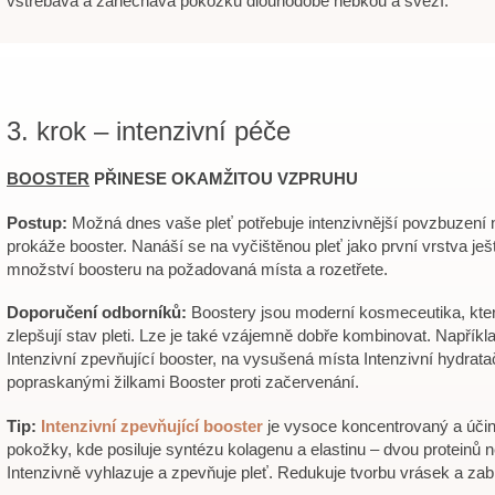
vstřebává a zanechává pokožku dlouhodobě hebkou a svěží.
3. krok – intenzivní péče
BOOSTER
PŘINESE OKAMŽITOU VZPRUHU
Postup:
Možná dnes vaše pleť potřebuje intenzivnější povzbuzení
prokáže booster. Nanáší se na vyčištěnou pleť jako první vrstva je
množství boosteru na požadovaná místa a rozetřete.
Doporučení odborníků:
Boostery jsou moderní kosmeceutika, kter
zlepšují stav pleti. Lze je také vzájemně dobře kombinovat. Napřík
Intenzivní zpevňující booster, na vysušená místa Intenzivní hydrat
popraskanými žilkami Booster proti začervenání.
Tip:
Intenzivní zpevňující booster
je vysoce koncentrovaný a účinn
pokožky, kde posiluje syntézu kolagenu a elastinu – dvou proteinů
Intenzivně vyhlazuje a zpevňuje pleť. Redukuje tvorbu vrásek a zab