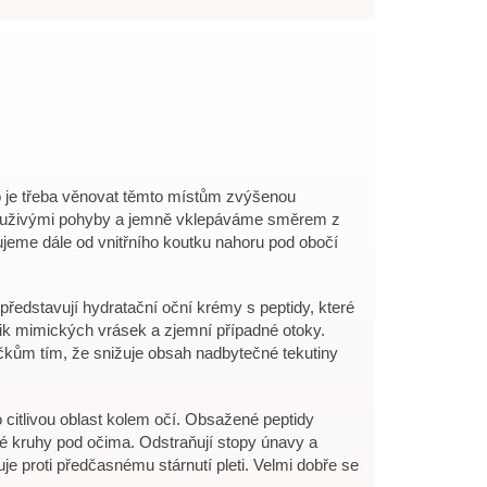
to je třeba věnovat těmto místům zvýšenou
rouživými pohyby a jemně vklepáváme směrem z
jeme dále od vnitřního koutku nahoru pod obočí
představují hydratační oční krémy s peptidy, které
ik mimických vrásek a zjemní případné otoky.
čkům tím, že snižuje obsah nadbytečné tekutiny
 citlivou oblast kolem očí. Obsažené peptidy
avé kruhy pod očima. Odstraňují stopy únavy a
e proti předčasnému stárnutí pleti. Velmi dobře se