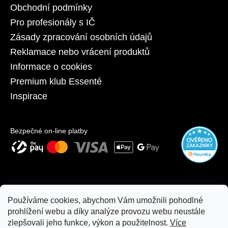
č
Obchodní podmínky
u
Pro profesionály s IČ
j
e
Zásady zpracování osobních údajů
m
Reklamace nebo vrácení produktů
e
Informace o cookies
Premium klub Essenté
ESSENTÉ
Inspirace
JEMNÁ
ČISTICÍ
PĚNA
330
Bezpečné on-line platby
Kč
Používáme cookies, abychom Vám umožnili pohodlné
prohlížení webu a díky analýze provozu webu neustále
zlepšovali jeho funkce, výkon a použitelnost.
Více