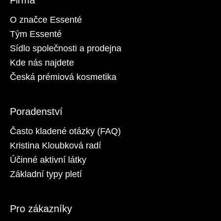
a
O značce Essenté
j
Tým Essenté
í
Sídlo společnosti a prodejna
t
?
Kde nás najdete
Česká prémiová kosmetika
Poradenství
HLEDAT
Často kladené otázky (FAQ)
Kristina Kloubková radí
D
Účinné aktivní látky
o
Základní typy pletí
p
o
r
Pro zákazníky
u