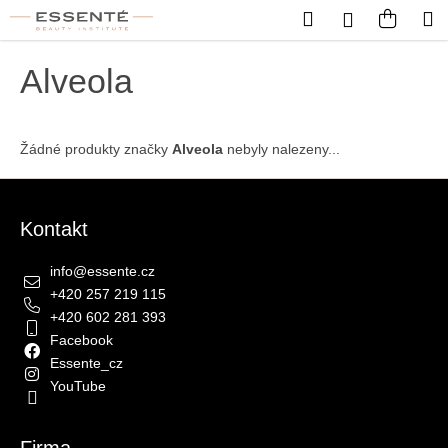
Košík
Přejít na obsah
Hledat
Nákup
M
Přihlášení
Zpět
Zpět
Alveola
C
o
Žádné produkty značky
Alveola
nebyly nalezeny...
p
o
Zápatí
t
Kontakt
ř
e
info
@
essente.cz
b
+420 257 219 115
u
+420 602 281 393
j
Facebook
Essente_cz
e
YouTube
t
e
n
Firma