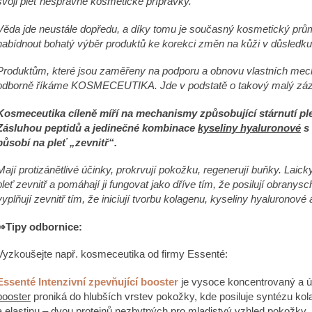
svoji pleť nesprávné kosmetické přípravky.
ESSENTÉ JEMNÁ ČISTICÍ PĚNA
ESSENTÉ AKTI
AKNÉ 2 ML
330 Kč
Věda jde neustále dopředu, a díky tomu je současný kosmetický pr
32 Kč
nabídnout bohatý výběr produktů ke korekci změn na kůži v důsledku s
Původně:
64 Kč
Produktům, které jsou zaměřeny na podporu a obnovu vlastních me
odborně říkáme KOSMECEUTIKA. Jde v podstatě o takový malý záz
Kosmeceutika cíleně míří na mechanismy způsobující stárnutí ple
Zásluhou peptidů a jedinečné kombinace
kyseliny hyaluronové
s 
působí na pleť „zevnitř“.
Mají protizánětlivé účinky, prokrvují pokožku, regenerují buňky. Laick
pleť zevnitř a pomáhají ji fungovat jako dříve tím, že posilují obrany
vyplňují zevnitř tím, že iniciují tvorbu kolagenu, kyseliny hyaluronové a
⇒Tipy odbornice:
Vyzkoušejte např. kosmeceutika od firmy Essenté:
Essenté Intenzivní zpevňující booster
je vysoce koncentrovaný a ú
booster
proniká do hlubších vrstev pokožky, kde posiluje syntézu ko
a elastinu – dvou proteinů nezbytných pro mladistvý vzhled pokožky.