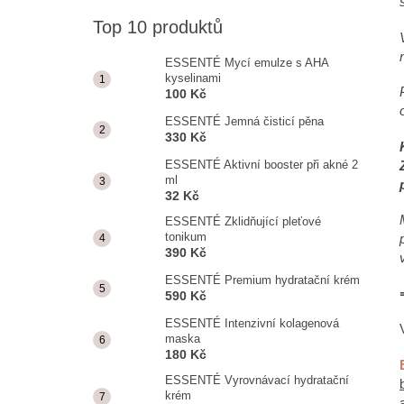
ESSENTÉ MYCÍ EMULZE S AHA
KYSELINAMI
Top 10 produktů
100 Kč
ESSENTÉ Mycí emulze s AHA
kyselinami
100 Kč
ESSENTÉ Jemná čisticí pěna
330 Kč
ESSENTÉ Aktivní booster při akné 2
ml
32 Kč
ESSENTÉ Zklidňující pleťové
tonikum
390 Kč
ESSENTÉ Premium hydratační krém
590 Kč
ESSENTÉ Intenzivní kolagenová
maska
180 Kč
ESSENTÉ Vyrovnávací hydratační
krém