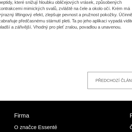
peptidy, které snižují hloubku obličejových vrásek, způsobených
kontrakcemi mimických svalů, zvláště na čele a okolo očí. Krém má
výrazný liftingový efekt, zlepšuje pevnost a pružnost pokožky. Účinn
zabraňuje předčasnému stárnutí pleti. Ta po jeho aplikaci vypadá vidit
hladší a zářivější. Vhodný pro pleť zralou, povadlou a unavenou.
PŘEDCHOZÍ ČLÁN
Firma
O značce Essenté