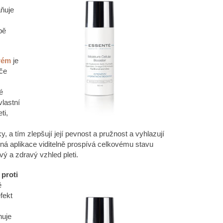
aňuje
bě
krém
je
éče
é
vlastní
ti,
 a tím zlepšují její pevnost a pružnost a vyhlazují
ná aplikace viditelně prospívá celkovému stavu
vý a zdravý vzhled pleti.
proti
ě
efekt
huje