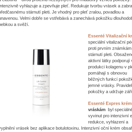
Intenzivně vyhlazuje a zpevňuje pleť. Redukuje tvorbu vrásek a zabr
předčasnému stárnutí pleti. Je vhodný pro pleť zralou, povadlou a
unavenou. Velmi dobře se vstřebává a zanechává pokožku dlouhodo
hebkou a svěží.
Essenté Vitalizační 
speciální vitalizační p
proti prvním známkám
stárnutí pleti. Obsažen
aktivní látky podporují 
produkci kolagenu v ple
pomáhají s obnovou
běžných funkcí pokožky,
jemné vrásky. Pravidel
pokožky a udržuje záři
Essenté Expres krém
vráskám
byl speciáln
vyvinut pro intenzivní 
redukce, vyhlazení a
vyplnění vrásek bez aplikace botulotoxinu. Intenzivní oční krém obsa