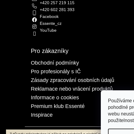
+420 257 219 115
+420 602 281 393
Facebook
Essente_cz
YouTube
Pro zákazníky
Obchodní podmínky
Pro profesionály s IČ
Zásady zpracování osobních údajů
Reklamace nebo vrácení produktů
Informace o cookies
Používáme 
Premium klub Essenté
pohodlné pr
webu neustá
Inspirace
použitelnost
Copyright 2026
moje.essente.cz
. Všechna práva vyh