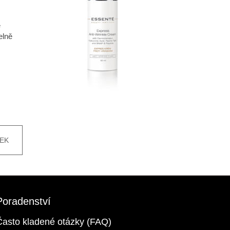
ě
elně
EK
Poradenství
Často kladené otázky (FAQ)