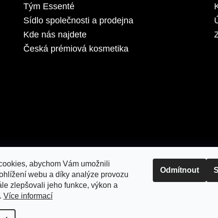
Tým Essenté
Sídlo společnosti a prodejna
Kde nás najdete
Z
Česká prémiová kosmetika
cookies, abychom Vám umožnili
Odmítnout
S
ohlížení webu a díky analýze provozu
le zlepšovali jeho funkce, výkon a
.
Více informací
razena.
Upravit nastavení cookies