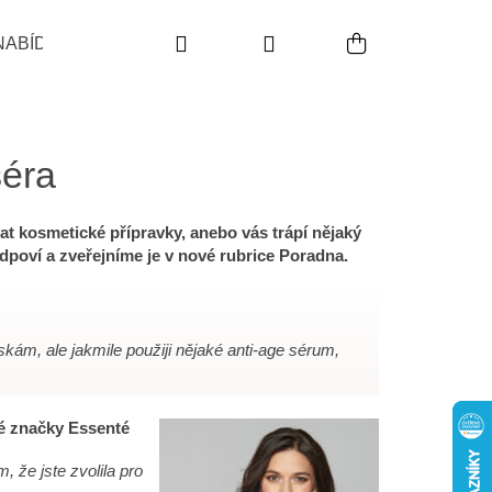
Hledat
Přihlášení
Nákupní koš
NABÍDKA
POUŽITÍ
INDIKACE
PRODUKTO
séra
ívat kosmetické přípravky, anebo vás trápí nějaký
dpoví a zveřejníme je v nové rubrice Poradna.
skám, ale jakmile použiji nějaké anti-age sérum,
ké značky Essenté
Následující
, že jste zvolila pro