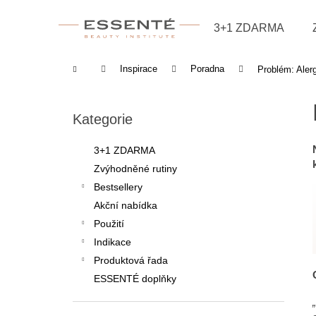
Košík
Přejít na obsah
3+1 ZDARMA
Zpět
Zpět
do
do
Domů
Inspirace
Poradna
Problém: Alerg
obchodu
obchodu
Postranní panel
Přeskočit kategorie
Kategorie
3+1 ZDARMA
Zvýhodněné rutiny
Bestsellery
Akční nabídka
Použití
Indikace
Produktová řada
ESSENTÉ doplňky