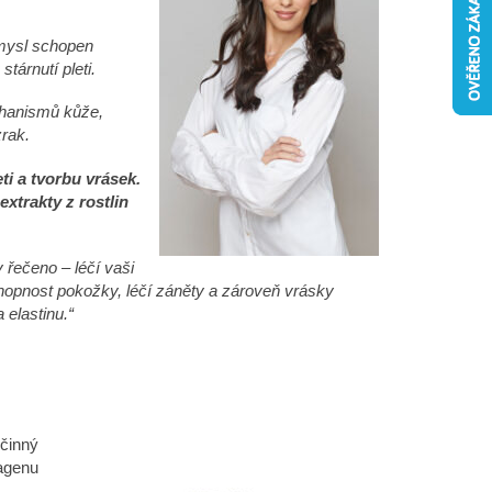
VNÍ BOOSTER PŘI
ůmysl schopen
tárnutí pleti.
chanismů kůže,
rak.
ti a tvorbu vrásek.
extrakty z rostlin
y řečeno – léčí vaši
schopnost pokožky, léčí záněty a zároveň vrásky
 elastinu.“
činný
lagenu