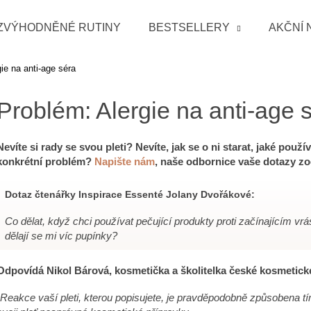
ZVÝHODNĚNÉ RUTINY
BESTSELLERY
AKČNÍ 
ie na anti-age séra
Co potřebujete najít?
Problém: Alergie na anti-age 
HLEDAT
Nevíte si rady se svou pleti? Nevíte, jak se o ni starat, jaké použ
konkrétní problém?
Napište nám
, naše odbornice vaše dotazy zo
Doporučujeme
Dotaz čtenářky Inspirace Essenté Jolany Dvořákové:
Co dělat, když chci používat pečující produkty proti začínajícím vrá
dělají se mi víc pupínky?
Odpovídá Nikol Bárová, kosmetička a školitelka české kosmetic
„Reakce vaší pleti, kterou popisujete, je pravděpodobně způsobena tím