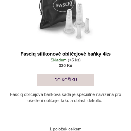
a
j
í
t
?
Fasciq silikonové obličejové baňky 4ks
Skladem
(>5 ks)
330 Kč
HLEDAT
DO KOŠÍKU
D
Fasciq obličejová baňková sada je speciálně navržena pro
o
ošetření obličeje, krku a oblasti dekoltu.
p
o
r
u
1
položek celkem