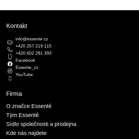
č
Ovládací prvky výpisu
u
Zápatí
j
e
Kontakt
m
e
info
@
essente.cz
+420 257 219 115
ESSENTÉ
+420 602 281 393
AKTIVNÍ
Facebook
BOOSTER
Essente_cz
PŘI
AKNÉ
YouTube
2
ML
Firma
32
Kč
Původně:
O značce Essenté
64
Kč
Tým Essenté
Sídlo společnosti a prodejna
Kde nás najdete